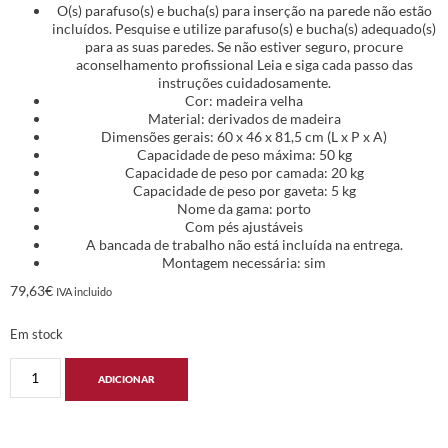
O(s) parafuso(s) e bucha(s) para inserção na parede não estão
incluídos. Pesquise e utilize parafuso(s) e bucha(s) adequado(s)
para as suas paredes. Se não estiver seguro, procure
aconselhamento profissional Leia e siga cada passo das
instruções cuidadosamente.
Cor: madeira velha
Material: derivados de madeira
Dimensões gerais: 60 x 46 x 81,5 cm (L x P x A)
Capacidade de peso máxima: 50 kg
Capacidade de peso por camada: 20 kg
Capacidade de peso por gaveta: 5 kg
Nome da gama: porto
Com pés ajustáveis
A bancada de trabalho não está incluída na entrega.
Montagem necessária: sim
79,63
€
IVA incluido
Em stock
ADICIONAR