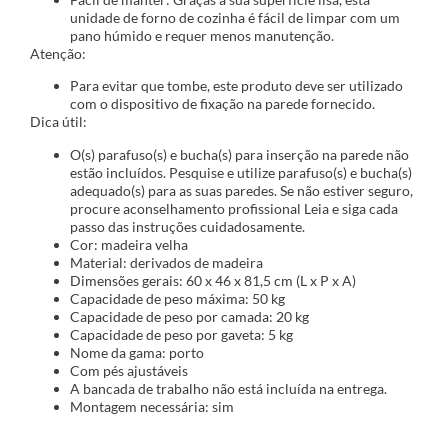
unidade de forno de cozinha é fácil de limpar com um
pano húmido e requer menos manutenção.
Atenção:
Para evitar que tombe, este produto deve ser utilizado
com o dispositivo de fixação na parede fornecido.
Dica útil:
O(s) parafuso(s) e bucha(s) para inserção na parede não
estão incluídos. Pesquise e utilize parafuso(s) e bucha(s)
adequado(s) para as suas paredes. Se não estiver seguro,
procure aconselhamento profissional Leia e siga cada
passo das instruções cuidadosamente.
Cor: madeira velha
Material: derivados de madeira
Dimensões gerais: 60 x 46 x 81,5 cm (L x P x A)
Capacidade de peso máxima: 50 kg
Capacidade de peso por camada: 20 kg
Capacidade de peso por gaveta: 5 kg
Nome da gama: porto
Com pés ajustáveis
A bancada de trabalho não está incluída na entrega.
Montagem necessária: sim