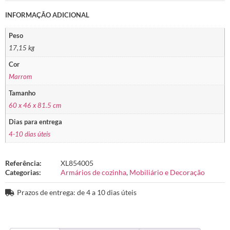
INFORMAÇÃO ADICIONAL
Peso
17,15 kg
Cor
Marrom
Tamanho
60 x 46 x 81.5 cm
Dias para entrega
4-10 dias úteis
Referência:
XL854005
Categorias:
Armários de cozinha
,
Mobiliário e Decoração
Prazos de entrega: de 4 a 10 dias úteis