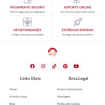
PAGAMENTO SEGURO
SUPORTE ONLINE
100% de segurança no pagamento
Um canal de comunicação online
OPORTUNIDADES
ENTREGAS RÁPIDAS
Artigos com preço e qualidade
Entregas rápidas dos pedidos
Links Úteis
Área Legal
Home
Envios e Devoluções
A minha conta
Montagem
Blog
Politica de Cookies