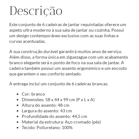
Descrição
Este conjunto de 6 cadeiras de jantar requintadas oferece um
aspeto ultra moderno à sua sala de jantar ou cozinha. Possui
um design contemporâneo exclusivo com as suas linhas e
curvas acentuadas.
A sua construção durável garantirá muitos anos de serviço.
Além disso, a forma única em ziguezague com um acabamento
branco elegante será o ponto de foco na sua sala de jantar. A
cadeira também possui um assento ergonómico e um encosto
que garantem o seu conforto sentado.
A entrega inclui um conjunto de 6 cadeiras brancas.
Cor: branco
Dimensões: 58 x 44 x 99 cm (P x L x A)
Altura do assento: 48 cm
Largura do assento: 43 cm
Profundidade do assento: 44,5 cm
Material da estrutura: Aço cromado (pés)
Tecido: Poliuretano: 100%