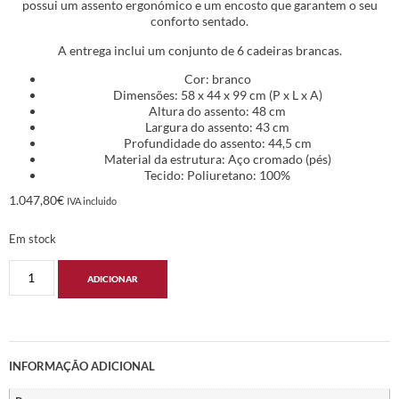
possui um assento ergonómico e um encosto que garantem o seu
conforto sentado.
A entrega inclui um conjunto de 6 cadeiras brancas.
Cor: branco
Dimensões: 58 x 44 x 99 cm (P x L x A)
Altura do assento: 48 cm
Largura do assento: 43 cm
Profundidade do assento: 44,5 cm
Material da estrutura: Aço cromado (pés)
Tecido: Poliuretano: 100%
1.047,80
€
IVA incluido
Em stock
ADICIONAR
INFORMAÇÃO ADICIONAL