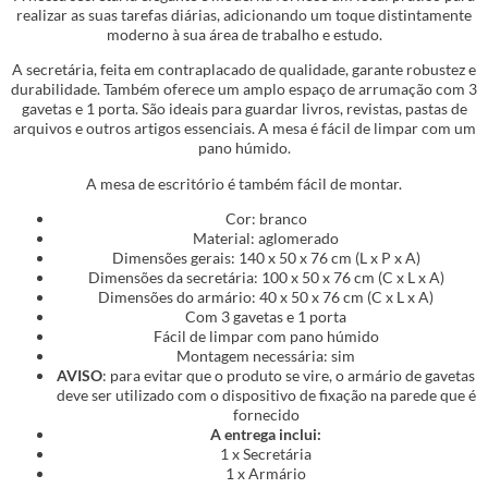
realizar as suas tarefas diárias, adicionando um toque distintamente
moderno à sua área de trabalho e estudo.
A secretária, feita em contraplacado de qualidade, garante robustez e
durabilidade. Também oferece um amplo espaço de arrumação com 3
gavetas e 1 porta. São ideais para guardar livros, revistas, pastas de
arquivos e outros artigos essenciais. A mesa é fácil de limpar com um
pano húmido.
A mesa de escritório é também fácil de montar.
Cor: branco
Material: aglomerado
Dimensões gerais: 140 x 50 x 76 cm (L x P x A)
Dimensões da secretária: 100 x 50 x 76 cm (C x L x A)
Dimensões do armário: 40 x 50 x 76 cm (C x L x A)
Com 3 gavetas e 1 porta
Fácil de limpar com pano húmido
Montagem necessária: sim
AVISO
: para evitar que o produto se vire, o armário de gavetas
deve ser utilizado com o dispositivo de fixação na parede que é
fornecido
A entrega inclui:
1 x Secretária
1 x Armário