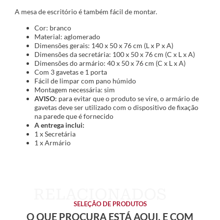
A mesa de escritório é também fácil de montar.
Cor: branco
Material: aglomerado
Dimensões gerais: 140 x 50 x 76 cm (L x P x A)
Dimensões da secretária: 100 x 50 x 76 cm (C x L x A)
Dimensões do armário: 40 x 50 x 76 cm (C x L x A)
Com 3 gavetas e 1 porta
Fácil de limpar com pano húmido
Montagem necessária: sim
AVISO
: para evitar que o produto se vire, o armário de
gavetas deve ser utilizado com o dispositivo de fixação
na parede que é fornecido
A entrega inclui:
1 x Secretária
1 x Armário
SELEÇÃO DE PRODUTOS
O QUE PROCURA ESTÁ AQUI, E COM