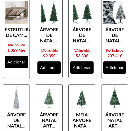
ESTRUTURA
ÁRVORE
ÁRVORE
ÁRVORE
DE CAM...
DE
DE
DE
NATAL...
NATAL...
NATAL...
IVA incluido
1.359,46
€
IVA incluido
IVA incluido
IVA incluido
99,35
€
53,30
€
207,41
€
Adicionar
Adicionar
Adicionar
Adicionar
ÁRVORE
ÁRVORE
MEIA
ÁRVORE
DE
NATAL
ÁRVORE
NATAL
NATAL...
ART...
NATA...
ART...