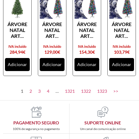
ÁRVORE
ÁRVORE
ÁRVORE
ÁRVORE
NATAL
NATAL
NATAL
NATAL
ART...
ART...
ART...
ART...
IVA incluido
IVA incluido
IVA incluido
IVA incluido
284,94
€
129,00
€
154,30
€
103,79
€
Adicionar
Adicionar
Adicionar
Adicionar
1
2
3
4
…
1321
1322
1323
>>
PAGAMENTO SEGURO
SUPORTE ONLINE
100% de segurança no pagamento
Um canal de comunicação online