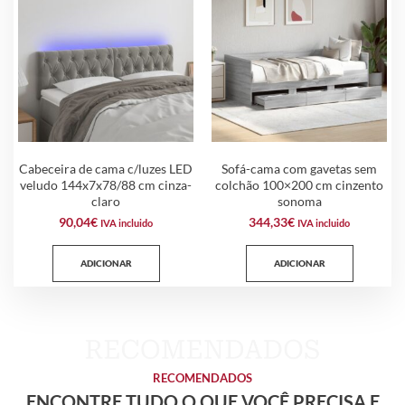
Cabeceira de cama c/luzes LED
Sofá-cama com gavetas sem
veludo 144x7x78/88 cm cinza-
colchão 100×200 cm cinzento
claro
sonoma
90,04
€
344,33
€
IVA incluido
IVA incluido
ADICIONAR
ADICIONAR
RECOMENDADOS
ENCONTRE TUDO O QUE VOCÊ PRECISA E