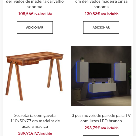
derivados de madeira carvalho
cm derivados madeira cinza
sonoma
sonoma
108,56
€
130,53
€
IVA incluido
IVA incluido
ADICIONAR
ADICIONAR
Secretária com gaveta
3 pcs móveis de parede para TV
110x50x77 cm madeira de
com luzes LED branco
acácia maciça
293,75
€
IVA incluido
389,91
€
IVA incluido