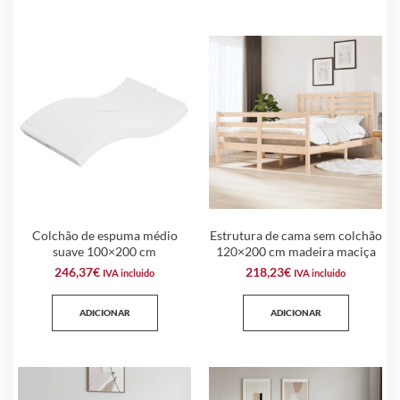
Colchão de espuma médio
Estrutura de cama sem colchão
suave 100×200 cm
120×200 cm madeira maciça
246,37
€
218,23
€
IVA incluido
IVA incluido
ADICIONAR
ADICIONAR