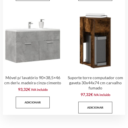
Móvel p/ lavatório 90×38,5×46
Suporte torre computador com
cm deriv. madeira cinza cimento
gaveta 30x44x74 cm carvalho
fumado
93,32
€
IVA incluido
97,32
€
IVA incluido
ADICIONAR
ADICIONAR