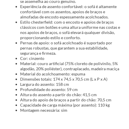
se assemelha ao couro genuíno.
Experiência de assento confortável: o sofá é altamente
confortável com os assentos, apoios de braços e
almofadas de encosto espessamente acolchoados.
Estilo chesterfield: com o encosto e apoios de braços
clássicos com botões e uma altura uniforme nas costas e
nos apoios de braços, o sofá elevará qualquer divisão,
proporcionando estilo e conforto.
Pernas de apoio: o sofá acolchoado é suportado por
pernas robustas, que garantem a sua estabilidade,
segurança e firmeza.
Cor: cinzento
Material: couro artificial (75% cloreto de polivinilo, 5%
algodão, 20% poliéster), contraplacado, madeira maciça
Material do acolchoamento: espuma
Dimensões totais: 174 x 74,5 x 70,5 cm (L x P x A)
Largura do assento: 158 cm
Profundidade do assento: 59 cm
Altura do assento a partir do chão: 41,5 cm
Altura do apoio de braços a partir do chão: 70,5 cm
Capacidade de carga máxima (por assento): 110 kg
Montagem necessária: sim