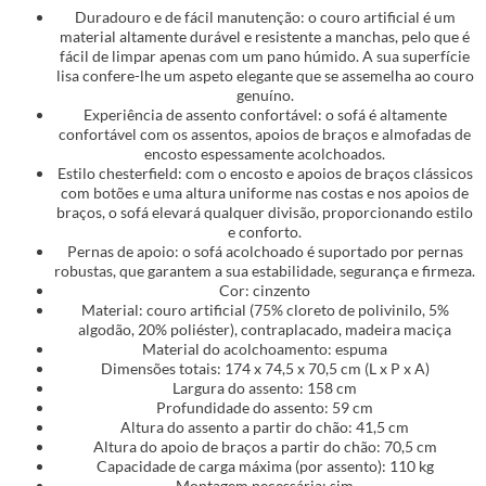
Duradouro e de fácil manutenção: o couro artificial é um
material altamente durável e resistente a manchas, pelo que é
fácil de limpar apenas com um pano húmido. A sua superfície
lisa confere-lhe um aspeto elegante que se assemelha ao couro
genuíno.
Experiência de assento confortável: o sofá é altamente
confortável com os assentos, apoios de braços e almofadas de
encosto espessamente acolchoados.
Estilo chesterfield: com o encosto e apoios de braços clássicos
com botões e uma altura uniforme nas costas e nos apoios de
braços, o sofá elevará qualquer divisão, proporcionando estilo
e conforto.
Pernas de apoio: o sofá acolchoado é suportado por pernas
robustas, que garantem a sua estabilidade, segurança e firmeza.
Cor: cinzento
Material: couro artificial (75% cloreto de polivinilo, 5%
algodão, 20% poliéster), contraplacado, madeira maciça
Material do acolchoamento: espuma
Dimensões totais: 174 x 74,5 x 70,5 cm (L x P x A)
Largura do assento: 158 cm
Profundidade do assento: 59 cm
Altura do assento a partir do chão: 41,5 cm
Altura do apoio de braços a partir do chão: 70,5 cm
Capacidade de carga máxima (por assento): 110 kg
Montagem necessária: sim