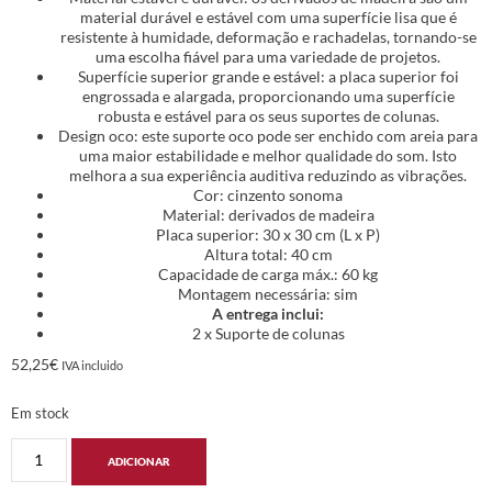
material durável e estável com uma superfície lisa que é
resistente à humidade, deformação e rachadelas, tornando-se
uma escolha fiável para uma variedade de projetos.
Superfície superior grande e estável: a placa superior foi
engrossada e alargada, proporcionando uma superfície
robusta e estável para os seus suportes de colunas.
Design oco: este suporte oco pode ser enchido com areia para
uma maior estabilidade e melhor qualidade do som. Isto
melhora a sua experiência auditiva reduzindo as vibrações.
Cor: cinzento sonoma
Material: derivados de madeira
Placa superior: 30 x 30 cm (L x P)
Altura total: 40 cm
Capacidade de carga máx.: 60 kg
Montagem necessária: sim
A entrega inclui:
2 x Suporte de colunas
52,25
€
IVA incluido
Em stock
ADICIONAR