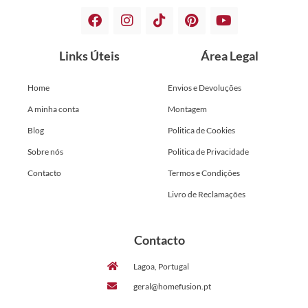
Links Úteis
Área Legal
Home
Envios e Devoluções
A minha conta
Montagem
Blog
Politica de Cookies
Sobre nós
Politica de Privacidade
Contacto
Termos e Condições
Livro de Reclamações
Contacto
Lagoa, Portugal
geral@homefusion.pt