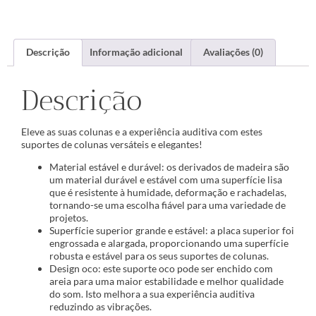
Descrição
Informação adicional
Avaliações (0)
Descrição
Eleve as suas colunas e a experiência auditiva com estes
suportes de colunas versáteis e elegantes!
Material estável e durável: os derivados de madeira são
um material durável e estável com uma superfície lisa
que é resistente à humidade, deformação e rachadelas,
tornando-se uma escolha fiável para uma variedade de
projetos.
Superfície superior grande e estável: a placa superior foi
engrossada e alargada, proporcionando uma superfície
robusta e estável para os seus suportes de colunas.
Design oco: este suporte oco pode ser enchido com
areia para uma maior estabilidade e melhor qualidade
do som. Isto melhora a sua experiência auditiva
reduzindo as vibrações.