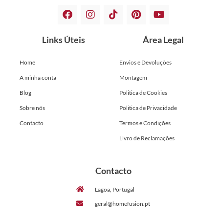
Links Úteis
Área Legal
Home
Envios e Devoluções
A minha conta
Montagem
Blog
Politica de Cookies
Sobre nós
Politica de Privacidade
Contacto
Termos e Condições
Livro de Reclamações
Contacto
Lagoa, Portugal
geral@homefusion.pt