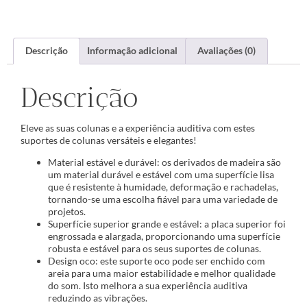
Descrição
Informação adicional
Avaliações (0)
Descrição
Eleve as suas colunas e a experiência auditiva com estes
suportes de colunas versáteis e elegantes!
Material estável e durável: os derivados de madeira são
um material durável e estável com uma superfície lisa
que é resistente à humidade, deformação e rachadelas,
tornando-se uma escolha fiável para uma variedade de
projetos.
Superfície superior grande e estável: a placa superior foi
engrossada e alargada, proporcionando uma superfície
robusta e estável para os seus suportes de colunas.
Design oco: este suporte oco pode ser enchido com
areia para uma maior estabilidade e melhor qualidade
do som. Isto melhora a sua experiência auditiva
reduzindo as vibrações.