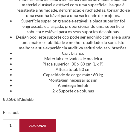
material durável e estável com uma superfície lisa que é
resistente à humidade, deformação e rachadelas, tornando-se
uma escolha fiável para uma variedade de projetos.
Superfície superior grande e estável: a placa superior foi
engrossada e alargada, proporcionando uma superfície
robusta e estável para os seus suportes de colunas.
Design oco: este suporte oco pode ser enchido com areia para
uma maior estabilidade e melhor qualidade do som. Isto
melhora a sua experiência auditiva reduzindo as vibrações.
Cor: branco
Material: derivados de madeira
Placa superior: 30 x 30 cm (L x P)
Altura total: 80 cm
Capacidade de carga máx.: 60 kg
Montagem necessária: sim
A entrega inclui:
2 x Suporte de colunas
88,58
€
IVA incluido
Em stock
ADICIONAR