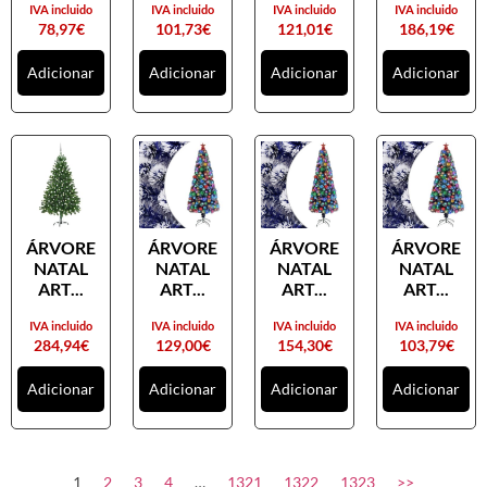
IVA incluido
IVA incluido
IVA incluido
IVA incluido
78,97
€
101,73
€
121,01
€
186,19
€
Adicionar
Adicionar
Adicionar
Adicionar
ÁRVORE
ÁRVORE
ÁRVORE
ÁRVORE
NATAL
NATAL
NATAL
NATAL
ART...
ART...
ART...
ART...
IVA incluido
IVA incluido
IVA incluido
IVA incluido
284,94
€
129,00
€
154,30
€
103,79
€
Adicionar
Adicionar
Adicionar
Adicionar
1
2
3
4
…
1321
1322
1323
>>