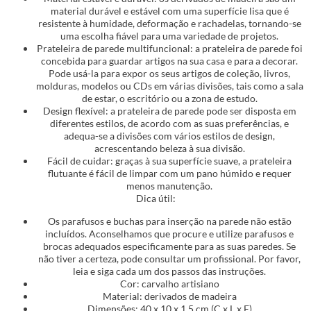
material durável e estável com uma superfície lisa que é
resistente à humidade, deformação e rachadelas, tornando-se
uma escolha fiável para uma variedade de projetos.
Prateleira de parede multifuncional: a prateleira de parede foi
concebida para guardar artigos na sua casa e para a decorar.
Pode usá-la para expor os seus artigos de coleção, livros,
molduras, modelos ou CDs em várias divisões, tais como a sala
de estar, o escritório ou a zona de estudo.
Design flexível: a prateleira de parede pode ser disposta em
diferentes estilos, de acordo com as suas preferências, e
adequa-se a divisões com vários estilos de design,
acrescentando beleza à sua divisão.
Fácil de cuidar: graças à sua superfície suave, a prateleira
flutuante é fácil de limpar com um pano húmido e requer
menos manutenção.
Dica útil:
Os parafusos e buchas para inserção na parede não estão
incluídos. Aconselhamos que procure e utilize parafusos e
brocas adequados especificamente para as suas paredes. Se
não tiver a certeza, pode consultar um profissional. Por favor,
leia e siga cada um dos passos das instruções.
Cor: carvalho artisiano
Material: derivados de madeira
Dimensões: 40 x 10 x 1,5 cm (C x L x E)