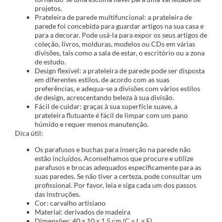
projetos.
Prateleira de parede multifuncional: a prateleira de
parede foi concebida para guardar artigos na sua casa e
para a decorar. Pode usá-la para expor os seus artigos de
coleção, livros, molduras, modelos ou CDs em várias
divisões, tais como a sala de estar, o escritório ou a zona
de estudo.
Design flexível: a prateleira de parede pode ser disposta
em diferentes estilos, de acordo com as suas
preferências, e adequa-se a divisões com vários estilos
de design, acrescentando beleza à sua divisão.
Fácil de cuidar: graças à sua superfície suave, a
prateleira flutuante é fácil de limpar com um pano
húmido e requer menos manutenção.
Dica útil:
Os parafusos e buchas para inserção na parede não
estão incluídos. Aconselhamos que procure e utilize
parafusos e brocas adequados especificamente para as
suas paredes. Se não tiver a certeza, pode consultar um
profissional. Por favor, leia e siga cada um dos passos
das instruções.
Cor: carvalho artisiano
Material: derivados de madeira
Dimensões: 40 x 10 x 1,5 cm (C x L x E)