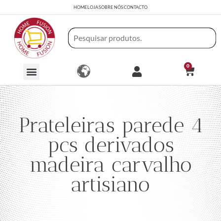
HOME
LOJA
SOBRE NÓS
CONTACTO
0
Prateleiras parede 4
pcs derivados
madeira carvalho
artisiano