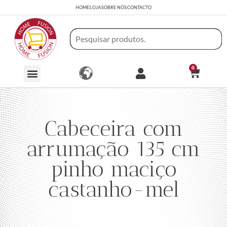
HOME
LOJA
SOBRE NÓS
CONTACTO
0
Cabeceira com
arrumação 135 cm
pinho maciço
castanho-mel