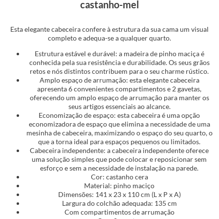
castanho-mel
Esta elegante cabeceira confere à estrutura da sua cama um visual
completo e adequa-se a qualquer quarto.
Estrutura estável e durável: a madeira de pinho maciça é
conhecida pela sua resistência e durabilidade. Os seus grãos
retos e nós distintos contribuem para o seu charme rústico.
Amplo espaço de arrumação: esta elegante cabeceira
apresenta 6 convenientes compartimentos e 2 gavetas,
oferecendo um amplo espaço de arrumação para manter os
seus artigos essenciais ao alcance.
Economização de espaço: esta cabeceira é uma opção
economizadora de espaço que elimina a necessidade de uma
mesinha de cabeceira, maximizando o espaço do seu quarto, o
que a torna ideal para espaços pequenos ou limitados.
Cabeceira independente: a cabeceira independente oferece
uma solução simples que pode colocar e reposicionar sem
esforço e sem a necessidade de instalação na parede.
Cor: castanho cera
Material: pinho maciço
Dimensões: 141 x 23 x 110 cm (L x P x A)
Largura do colchão adequada: 135 cm
Com compartimentos de arrumação