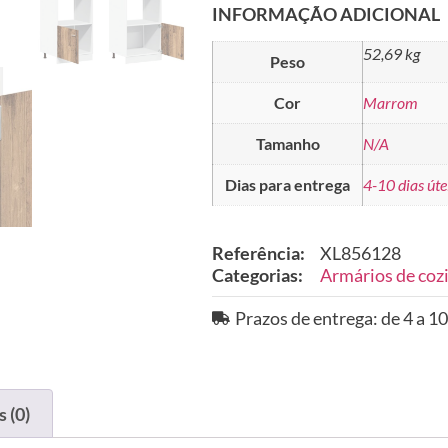
INFORMAÇÃO ADICIONAL
52,69 kg
Peso
Cor
Marrom
Tamanho
N/A
Dias para entrega
4-10 dias úte
Referência:
XL856128
Categorias:
Armários de coz
Prazos de entrega: de 4 a 10
 (0)