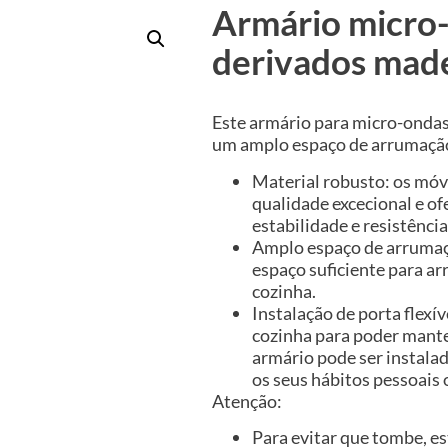
Armário micro
derivados made
Este armário para micro-ondas
um amplo espaço de arrumação
Material robusto: os mó
qualidade excecional e o
estabilidade e resistênci
Amplo espaço de arrumaçã
espaço suficiente para ar
cozinha.
Instalação de porta flexí
cozinha para poder mante
armário pode ser instalad
os seus hábitos pessoais 
Atenção:
Para evitar que tombe, es