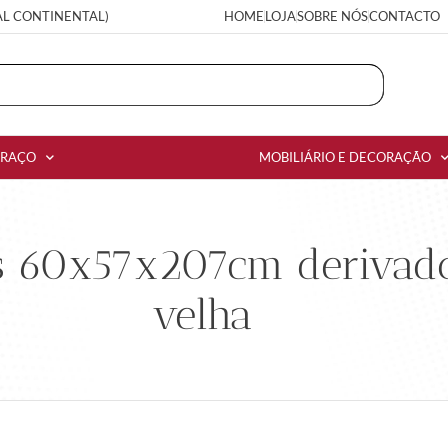
AL CONTINENTAL)
HOME
LOJA
SOBRE NÓS
CONTACTO
RRAÇO
MOBILIÁRIO E DECORAÇÃO
 60x57x207cm derivado
velha