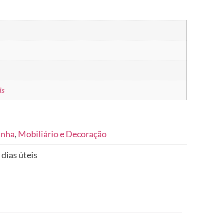
is
inha
,
Mobiliário e Decoração
 dias úteis