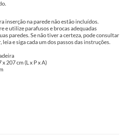
do.
a inserção na parede não estão incluídos.
 e utilize parafusos e brocas adequadas
uas paredes. Se não tiver a certeza, pode consultar
, leia e siga cada um dos passos das instruções.
adeira
 x 207 cm (L x P x A)
im