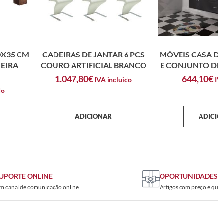
0X35 CM
CADEIRAS DE JANTAR 6 PCS
MÓVEIS CASA D
EIRA
COURO ARTIFICIAL BRANCO
E CONJUNTO DE
1.047,80
€
644,10
€
IVA incluido
I
do
ADICIONAR
ADIC
UPORTE ONLINE
OPORTUNIDADES
m canal de comunicação online
Artigos com preço e qu