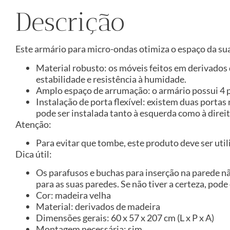
Descrição
Este armário para micro-ondas otimiza o espaço da s
Material robusto: os móveis feitos em derivado
estabilidade e resistência à humidade.
Amplo espaço de arrumação: o armário possui 4 pr
Instalação de porta flexível: existem duas porta
pode ser instalada tanto à esquerda como à direi
Atenção:
Para evitar que tombe, este produto deve ser util
Dica útil:
Os parafusos e buchas para inserção na parede n
para as suas paredes. Se não tiver a certeza, pode
Cor: madeira velha
Material: derivados de madeira
Dimensões gerais: 60 x 57 x 207 cm (L x P x A)
Montagem necessária: sim