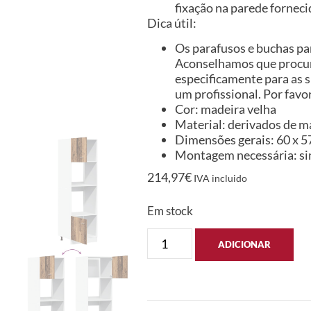
fixação na parede forneci
Dica útil:
Os parafusos e buchas par
Aconselhamos que procure
especificamente para as s
um profissional. Por favor
Cor: madeira velha
Material: derivados de m
Dimensões gerais: 60 x 57
Montagem necessária: s
214,97
€
IVA incluido
Em stock
ADICIONAR