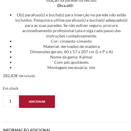
fixação na parede fornecido.
Dica útil:
O(s) parafuso(s) e bucha(s) para inserção na parede não estão
incluídos. Pesquise e utilize parafuso(s) e bucha(s) adequado(s)
para as suas paredes. Se não estiver seguro, procure
aconselhamento profissional Leia e siga cada passo das
instruções cuidadosamente.
Cor: cinzento-cimento
Material: derivados de madeira
Dimensões gerais: 60 x 57 x 207 cm (L x P x A)
Nome da gama: Kalmar
Com pés ajustáveis
Montagem necessária: sim
282,83
€
IVA incluido
Em stock
ADICIONAR
INFORMAÇÃO ADICIONAL