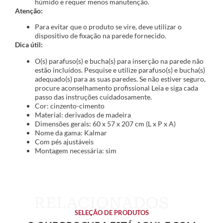
húmido e requer menos manutenção.
Atenção:
Para evitar que o produto se vire, deve utilizar o
dispositivo de fixação na parede fornecido.
Dica útil:
O(s) parafuso(s) e bucha(s) para inserção na parede não
estão incluídos. Pesquise e utilize parafuso(s) e bucha(s)
adequado(s) para as suas paredes. Se não estiver seguro,
procure aconselhamento profissional Leia e siga cada
passo das instruções cuidadosamente.
Cor: cinzento-cimento
Material: derivados de madeira
Dimensões gerais: 60 x 57 x 207 cm (L x P x A)
Nome da gama: Kalmar
Com pés ajustáveis
Montagem necessária: sim
SELEÇÃO DE PRODUTOS