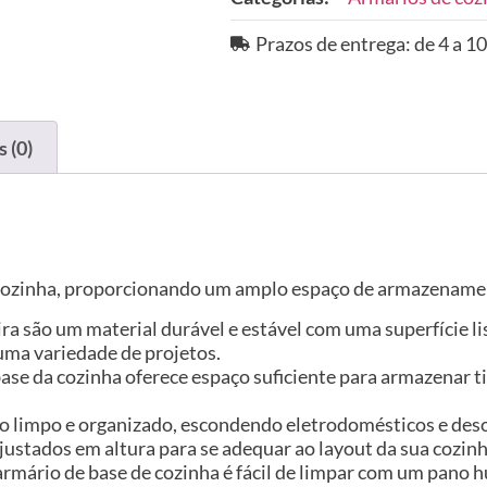
Prazos de entrega: de 4 a 10
 (0)
e cozinha, proporcionando um amplo espaço de armazenamen
ira são um material durável e estável com uma superfície l
uma variedade de projetos.
e da cozinha oferece espaço suficiente para armazenar tig
ço limpo e organizado, escondendo eletrodomésticos e des
justados em altura para se adequar ao layout da sua cozinh
ste armário de base de cozinha é fácil de limpar com um pa