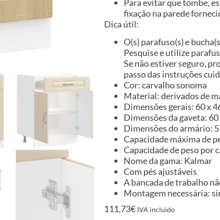
Para evitar que tombe, es
fixação na parede forneci
Dica útil:
O(s) parafuso(s) e bucha(
Pesquise e utilize parafu
Se não estiver seguro, pr
passo das instruções cu
Cor: carvalho sonoma
Material: derivados de m
Dimensões gerais: 60 x 46 
Dimensões da gaveta: 60 
Dimensões do armário: 57 
Capacidade máxima de pe
Capacidade de peso por 
Nome da gama: Kalmar
Com pés ajustáveis
A bancada de trabalho não
Montagem necessária: s
111,73
€
IVA incluido