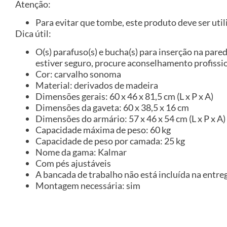
Atenção:
Para evitar que tombe, este produto deve ser util
Dica útil:
O(s) parafuso(s) e bucha(s) para inserção na pared
estiver seguro, procure aconselhamento profissio
Cor: carvalho sonoma
Material: derivados de madeira
Dimensões gerais: 60 x 46 x 81,5 cm (L x P x A)
Dimensões da gaveta: 60 x 38,5 x 16 cm
Dimensões do armário: 57 x 46 x 54 cm (L x P x A)
Capacidade máxima de peso: 60 kg
Capacidade de peso por camada: 25 kg
Nome da gama: Kalmar
Com pés ajustáveis
A bancada de trabalho não está incluída na entre
Montagem necessária: sim