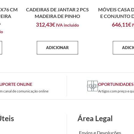
5X76 CM
CADEIRAS DE JANTAR 2 PCS
MÓVEIS CASA D
EIRA
MADEIRA DE PINHO
E CONJUNTO D
A
312,43
€
646,11
€
IVA incluido
I
do
ADICIONAR
ADIC
UPORTE ONLINE
OPORTUNIDADES
m canal de comunicação online
Artigos com preço e qu
Úteis
Área Legal
Envios e Devoluções