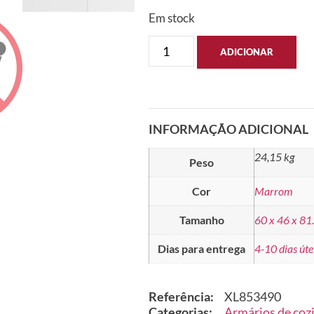
Em stock
ADICIONAR
INFORMAÇÃO ADICIONAL
24,15 kg
Peso
Cor
Marrom
Tamanho
60 x 46 x 81
Dias para entrega
4-10 dias úte
Referência:
XL853490
Categorias:
Armários de coz