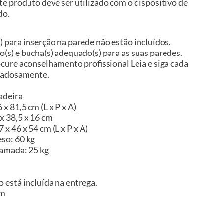
te produto deve ser utilizado com o dispositivo de
do.
s) para inserção na parede não estão incluídos.
so(s) e bucha(s) adequado(s) para as suas paredes.
ocure aconselhamento profissional Leia e siga cada
idadosamente.
adeira
x 81,5 cm (L x P x A)
x 38,5 x 16 cm
x 46 x 54 cm (L x P x A)
so: 60 kg
camada: 25 kg
 está incluída na entrega.
im