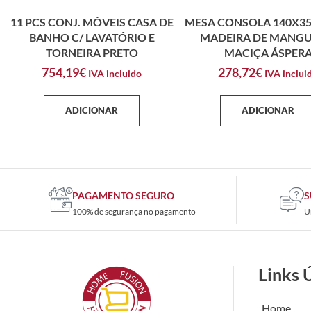
11 PCS CONJ. MÓVEIS CASA DE
MESA CONSOLA 140X3
BANHO C/ LAVATÓRIO E
MADEIRA DE MANGU
TORNEIRA PRETO
MACIÇA ÁSPER
754,19
€
278,72
€
IVA incluido
IVA inclui
ADICIONAR
ADICIONAR
PAGAMENTO SEGURO
S
100% de segurança no pagamento
U
Links 
Home