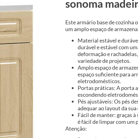
sonoma madeir
Este armário base de cozinha 
um amplo espaço de armazenam
Material estável e duráve
durável e estável com uma
deformação e rachadelas,
variedade de projetos.
Amplo espaço de armazen
espaço suficiente para ar
eletrodomésticos.
Portas práticas: A porta
escondendo eletrodomést
Pés ajustáveis: Os pés de
adequar ao layout da sua 
Fácil de manter: graças à 
é fácil de limpar com u
Atenção: