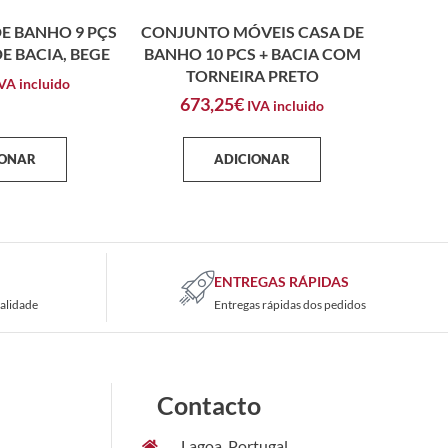
E BANHO 9 PÇS
CONJUNTO MÓVEIS CASA DE
E BACIA, BEGE
BANHO 10 PCS + BACIA COM
TORNEIRA PRETO
VA incluido
673,25
€
IVA incluido
IONAR
ADICIONAR
ENTREGAS RÁPIDAS
alidade
Entregas rápidas dos pedidos
Contacto
Lagoa, Portugal