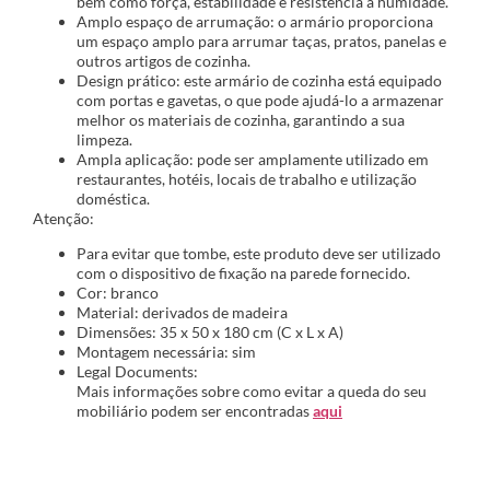
bem como força, estabilidade e resistência à humidade.
Amplo espaço de arrumação: o armário proporciona
um espaço amplo para arrumar taças, pratos, panelas e
outros artigos de cozinha.
Design prático: este armário de cozinha está equipado
com portas e gavetas, o que pode ajudá-lo a armazenar
melhor os materiais de cozinha, garantindo a sua
limpeza.
Ampla aplicação: pode ser amplamente utilizado em
restaurantes, hotéis, locais de trabalho e utilização
doméstica.
Atenção:
Para evitar que tombe, este produto deve ser utilizado
com o dispositivo de fixação na parede fornecido.
Cor: branco
Material: derivados de madeira
Dimensões: 35 x 50 x 180 cm (C x L x A)
Montagem necessária: sim
Legal Documents:
Mais informações sobre como evitar a queda do seu
mobiliário podem ser encontradas
aqui