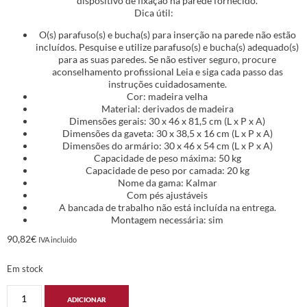
dispositivo de fixação na parede fornecido.
Dica útil:
O(s) parafuso(s) e bucha(s) para inserção na parede não estão
incluídos. Pesquise e utilize parafuso(s) e bucha(s) adequado(s)
para as suas paredes. Se não estiver seguro, procure
aconselhamento profissional Leia e siga cada passo das
instruções cuidadosamente.
Cor: madeira velha
Material: derivados de madeira
Dimensões gerais: 30 x 46 x 81,5 cm (L x P x A)
Dimensões da gaveta: 30 x 38,5 x 16 cm (L x P x A)
Dimensões do armário: 30 x 46 x 54 cm (L x P x A)
Capacidade de peso máxima: 50 kg
Capacidade de peso por camada: 20 kg
Nome da gama: Kalmar
Com pés ajustáveis
A bancada de trabalho não está incluída na entrega.
Montagem necessária: sim
90,82
€
IVA incluido
Em stock
ADICIONAR