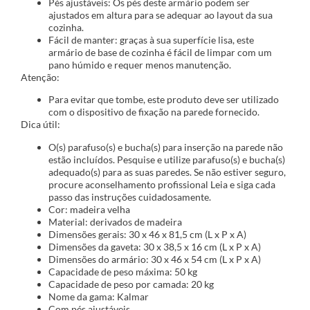
Pés ajustáveis: Os pés deste armário podem ser
ajustados em altura para se adequar ao layout da sua
cozinha.
Fácil de manter: graças à sua superfície lisa, este
armário de base de cozinha é fácil de limpar com um
pano húmido e requer menos manutenção.
Atenção:
Para evitar que tombe, este produto deve ser utilizado
com o dispositivo de fixação na parede fornecido.
Dica útil:
O(s) parafuso(s) e bucha(s) para inserção na parede não
estão incluídos. Pesquise e utilize parafuso(s) e bucha(s)
adequado(s) para as suas paredes. Se não estiver seguro,
procure aconselhamento profissional Leia e siga cada
passo das instruções cuidadosamente.
Cor: madeira velha
Material: derivados de madeira
Dimensões gerais: 30 x 46 x 81,5 cm (L x P x A)
Dimensões da gaveta: 30 x 38,5 x 16 cm (L x P x A)
Dimensões do armário: 30 x 46 x 54 cm (L x P x A)
Capacidade de peso máxima: 50 kg
Capacidade de peso por camada: 20 kg
Nome da gama: Kalmar
Com pés ajustáveis