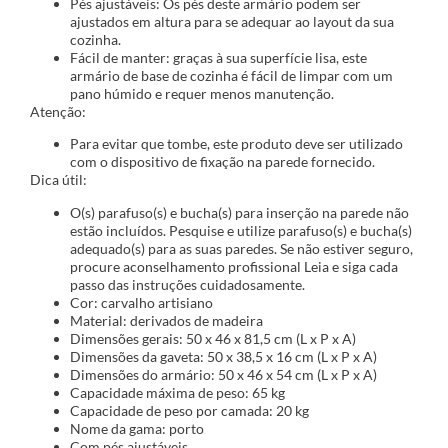
Pés ajustáveis: Os pés deste armário podem ser
ajustados em altura para se adequar ao layout da sua
cozinha.
Fácil de manter: graças à sua superfície lisa, este
armário de base de cozinha é fácil de limpar com um
pano húmido e requer menos manutenção.
Atenção:
Para evitar que tombe, este produto deve ser utilizado
com o dispositivo de fixação na parede fornecido.
Dica útil:
O(s) parafuso(s) e bucha(s) para inserção na parede não
estão incluídos. Pesquise e utilize parafuso(s) e bucha(s)
adequado(s) para as suas paredes. Se não estiver seguro,
procure aconselhamento profissional Leia e siga cada
passo das instruções cuidadosamente.
Cor: carvalho artisiano
Material: derivados de madeira
Dimensões gerais: 50 x 46 x 81,5 cm (L x P x A)
Dimensões da gaveta: 50 x 38,5 x 16 cm (L x P x A)
Dimensões do armário: 50 x 46 x 54 cm (L x P x A)
Capacidade máxima de peso: 65 kg
Capacidade de peso por camada: 20 kg
Nome da gama: porto
Com pés ajustáveis