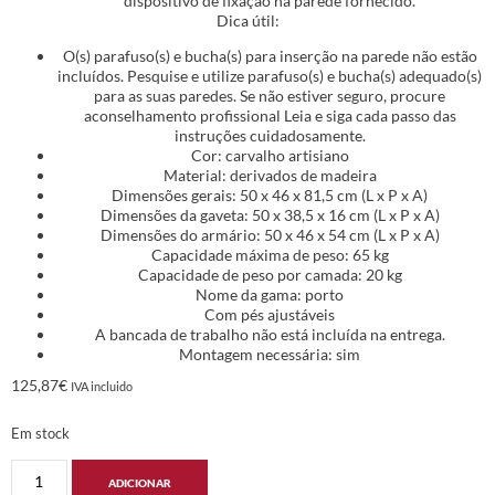
dispositivo de fixação na parede fornecido.
Dica útil:
O(s) parafuso(s) e bucha(s) para inserção na parede não estão
incluídos. Pesquise e utilize parafuso(s) e bucha(s) adequado(s)
para as suas paredes. Se não estiver seguro, procure
aconselhamento profissional Leia e siga cada passo das
instruções cuidadosamente.
Cor: carvalho artisiano
Material: derivados de madeira
Dimensões gerais: 50 x 46 x 81,5 cm (L x P x A)
Dimensões da gaveta: 50 x 38,5 x 16 cm (L x P x A)
Dimensões do armário: 50 x 46 x 54 cm (L x P x A)
Capacidade máxima de peso: 65 kg
Capacidade de peso por camada: 20 kg
Nome da gama: porto
Com pés ajustáveis
A bancada de trabalho não está incluída na entrega.
Montagem necessária: sim
125,87
€
IVA incluido
Em stock
ADICIONAR