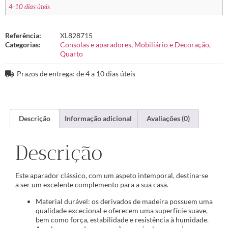
4-10 dias úteis
Referência:
XL828715
Categorias:
Consolas e aparadores
,
Mobiliário e Decoração
,
Quarto
Prazos de entrega: de 4 a 10 dias úteis
Descrição
Informação adicional
Avaliações (0)
Descrição
Este aparador clássico, com um aspeto intemporal, destina-se
a ser um excelente complemento para a sua casa.
Material durável: os derivados de madeira possuem uma
qualidade excecional e oferecem uma superfície suave,
bem como força, estabilidade e resistência à humidade.