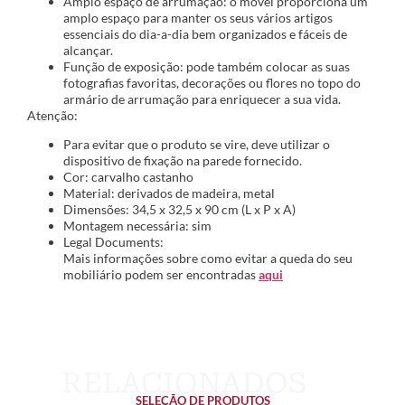
Amplo espaço de arrumação: o móvel proporciona um
amplo espaço para manter os seus vários artigos
essenciais do dia-a-dia bem organizados e fáceis de
alcançar.
Função de exposição: pode também colocar as suas
fotografias favoritas, decorações ou flores no topo do
armário de arrumação para enriquecer a sua vida.
Atenção:
Para evitar que o produto se vire, deve utilizar o
dispositivo de fixação na parede fornecido.
Cor: carvalho castanho
Material: derivados de madeira, metal
Dimensões: 34,5 x 32,5 x 90 cm (L x P x A)
Montagem necessária: sim
Legal Documents:
Mais informações sobre como evitar a queda do seu
mobiliário podem ser encontradas
aqui
SELEÇÃO DE PRODUTOS