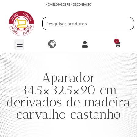
HOME
LOJA
SOBRE NÓS
CONTACTO
0
Aparador
34,5×32,5×90 cm
derivados de madeira
carvalho castanho