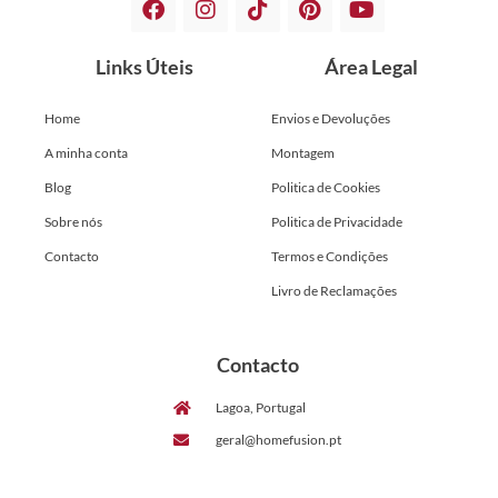
Links Úteis
Área Legal
Home
Envios e Devoluções
A minha conta
Montagem
Blog
Politica de Cookies
Sobre nós
Politica de Privacidade
Contacto
Termos e Condições
Livro de Reclamações
Contacto
Lagoa, Portugal
geral@homefusion.pt