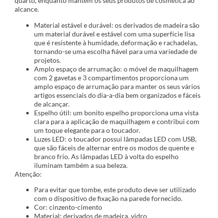
quarto, enquanto mantém os seus produtos de cosmética ao
alcance.
Material estável e durável: os derivados de madeira são
um material durável e estável com uma superfície lisa
que é resistente à humidade, deformação e rachadelas,
tornando-se uma escolha fiável para uma variedade de
projetos.
Amplo espaço de arrumação: o móvel de maquilhagem
com 2 gavetas e 3 compartimentos proporciona um
amplo espaço de arrumação para manter os seus vários
artigos essenciais do dia-a-dia bem organizados e fáceis
de alcançar.
Espelho útil: um bonito espelho proporciona uma vista
clara para a aplicação de maquilhagem e contribui com
um toque elegante para o toucador.
Luzes LED: o toucador possui lâmpadas LED com USB,
que são fáceis de alternar entre os modos de quente e
branco frio. As lâmpadas LED à volta do espelho
iluminam também a sua beleza.
Atenção:
Para evitar que tombe, este produto deve ser utilizado
com o dispositivo de fixação na parede fornecido.
Cor: cinzento-cimento
Material: derivados de madeira, vidro