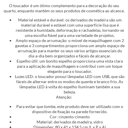
O toucador é um ótimo complemento para a decoração do seu
quarto, enquanto mantém os seus produtos de cosmética ao alcance.
Material estável e durável: os derivados de madeira são um
material durável e estável com uma superfície lisa que é
resistente à humidade, deformação e rachadelas, tornando-se
uma escolha fiável para uma variedade de projetos.
Amplo espaço de arrumação: o móvel de maquilhagem com 2
gavetas e 3 compartimentos proporciona um amplo espaço de
arrumação para manter os seus vários artigos essenciais do
dia-a-dia bem organizados e fáceis de alcançar.
Espelho útil: um bonito espelho proporciona uma vista clara
para a aplicação de maquilhagem e contribui com um toque
elegante para o toucador.
Luzes LED: o toucador possui lâmpadas LED com USB, que são
fáceis de alternar entre os modos de quente e branco frio. As
lâmpadas LED à volta do espelho iluminam também a sua
beleza.
Atenção:
Para evitar que tombe, este produto deve ser utilizado com o
dispositivo de fixação na parede fornecido.
Cor: cinzento-cimento
Material: derivados de madeira, vidro
Dimensões: 80 x 41 x 134,5 cm (L x P x A)