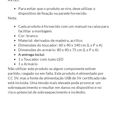
Para evitar que o produto se vire, deve utilizar o
dispositivo de fixação na parede fornecido.
Nota:
Cada produto é fornecido com um manual na caixa para
facilitar a montagem.
Cor: branco
Material: derivados de madeira, acrílico
Dimensões do toucador: 60 x 40 x 140 cm (L x P x A)
Dimensões do armário: 80 x 40 x 75 cm (L x P x A)
A entrega inclui:
1 x Toucador com luzes LED
1 x Armário
Não utilizar este produto se algum componente estiver
partido, rasgado ou em falta. Este produto é alimentado por
CC 5V, mas a fonte de alimentação USB de 5V certificada não
está incluída. Uma tensão mais elevada pode provocar um
sobreaquecimento e resultar em danos no dispositivo e no
risco potencial de sobreaquecimento e incêndio.