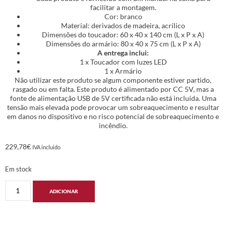
facilitar a montagem.
Cor: branco
Material: derivados de madeira, acrílico
Dimensões do toucador: 60 x 40 x 140 cm (L x P x A)
Dimensões do armário: 80 x 40 x 75 cm (L x P x A)
A entrega inclui:
1 x Toucador com luzes LED
1 x Armário
Não utilizar este produto se algum componente estiver partido,
rasgado ou em falta. Este produto é alimentado por CC 5V, mas a
fonte de alimentação USB de 5V certificada não está incluída. Uma
tensão mais elevada pode provocar um sobreaquecimento e resultar
em danos no dispositivo e no risco potencial de sobreaquecimento e
incêndio.
229,78
€
IVA incluido
Em stock
ADICIONAR