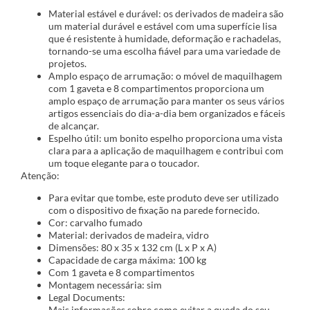
Material estável e durável: os derivados de madeira são
um material durável e estável com uma superfície lisa
que é resistente à humidade, deformação e rachadelas,
tornando-se uma escolha fiável para uma variedade de
projetos.
Amplo espaço de arrumação: o móvel de maquilhagem
com 1 gaveta e 8 compartimentos proporciona um
amplo espaço de arrumação para manter os seus vários
artigos essenciais do dia-a-dia bem organizados e fáceis
de alcançar.
Espelho útil: um bonito espelho proporciona uma vista
clara para a aplicação de maquilhagem e contribui com
um toque elegante para o toucador.
Atenção:
Para evitar que tombe, este produto deve ser utilizado
com o dispositivo de fixação na parede fornecido.
Cor: carvalho fumado
Material: derivados de madeira, vidro
Dimensões: 80 x 35 x 132 cm (L x P x A)
Capacidade de carga máxima: 100 kg
Com 1 gaveta e 8 compartimentos
Montagem necessária: sim
Legal Documents:
Mais informações sobre como evitar a queda do seu