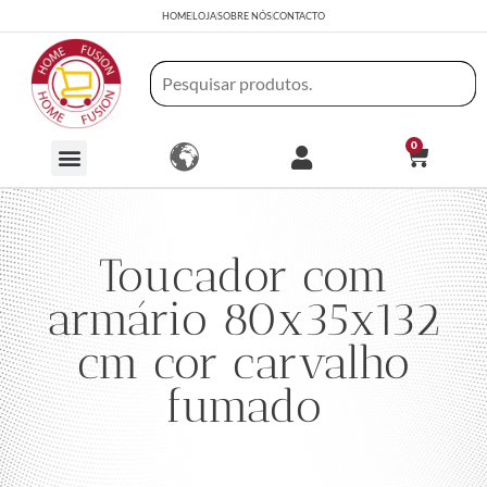
HOME
LOJA
SOBRE NÓS
CONTACTO
0
Toucador com
armário 80x35x132
cm cor carvalho
fumado