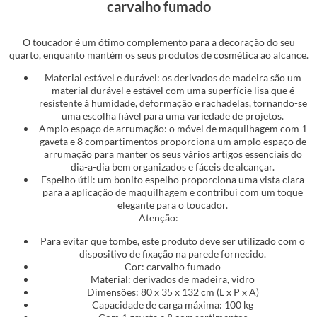
carvalho fumado
O toucador é um ótimo complemento para a decoração do seu
quarto, enquanto mantém os seus produtos de cosmética ao alcance.
Material estável e durável: os derivados de madeira são um
material durável e estável com uma superfície lisa que é
resistente à humidade, deformação e rachadelas, tornando-se
uma escolha fiável para uma variedade de projetos.
Amplo espaço de arrumação: o móvel de maquilhagem com 1
gaveta e 8 compartimentos proporciona um amplo espaço de
arrumação para manter os seus vários artigos essenciais do
dia-a-dia bem organizados e fáceis de alcançar.
Espelho útil: um bonito espelho proporciona uma vista clara
para a aplicação de maquilhagem e contribui com um toque
elegante para o toucador.
Atenção:
Para evitar que tombe, este produto deve ser utilizado com o
dispositivo de fixação na parede fornecido.
Cor: carvalho fumado
Material: derivados de madeira, vidro
Dimensões: 80 x 35 x 132 cm (L x P x A)
Capacidade de carga máxima: 100 kg