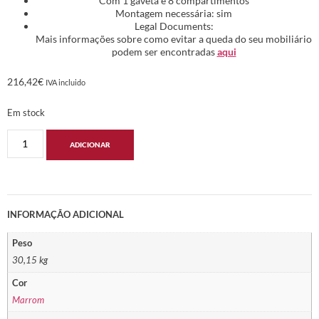
Com 1 gaveta e 8 compartimentos
Montagem necessária: sim
Legal Documents:
Mais informações sobre como evitar a queda do seu mobiliário
podem ser encontradas
aqui
216,42
€
IVA incluido
Em stock
ADICIONAR
INFORMAÇÃO ADICIONAL
Peso
30,15 kg
Cor
Marrom