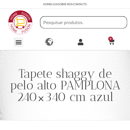
HOME
LOJA
SOBRE NÓS
CONTACTO
0
Tapete shaggy de
pelo alto PAMPLONA
240×340 cm azul