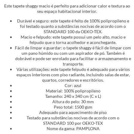
Este tapete shaggy macio é perfeito para adicionar calor e textura ao
seu espaço habitacional interior.
Durável e seguro: este tapete é feito de 100% polipropileno e
foi testado quanto a substâncias nocivas de acordo com o
STANDARD 100 da OEKO-TEX.
Macio e felpudo: este tapete possui um pelo alto, macio e
felpudo que o torna acolhedor e aconchegante.
Fácil de limpar e guardar: o tapete shaggy é fácil de limpar com
um pano húmido ou com um aspirador de pó. Também é
dobrável e pode ser enrolado para facilitar o armazenamento e
transporte.
Várias utilizações: este tapete felpudo é adequado para vários
espaços interiores com piso radiante, incluindo salas de estar,
quartos, corredores e escritórios.
Cor: azul
Material: 100% polipropileno
Tamanho: 240 x 340 cm (C x L)
Altura do pelo: 30 mm
Peso total: 1500 gsm
Adequado para aquecimento de piso
Testado para substâncias nocivas de acordo com o
STANDARD 100 por OEKO-TEX
Nome da gama: PAMPLONA