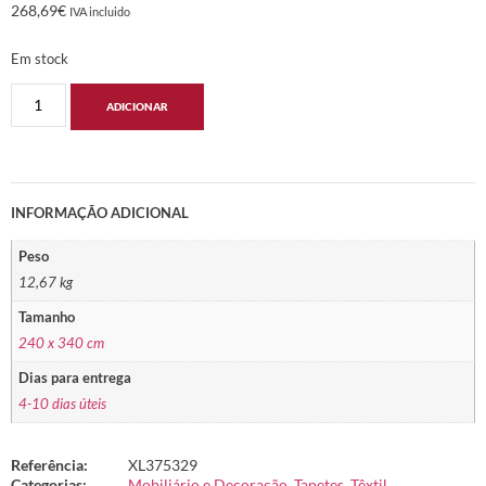
268,69
€
IVA incluido
Em stock
ADICIONAR
INFORMAÇÃO ADICIONAL
Peso
12,67 kg
Tamanho
240 x 340 cm
Dias para entrega
4-10 dias úteis
Referência:
XL375329
Categorias:
Mobiliário e Decoração
,
Tapetes
,
Têxtil