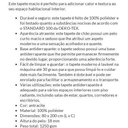
Este tapete macio é perfeito para adicionar calor e textura ao
seu espaço habitacional interior.
Durável e seguro: este tapete é feito de 100% poliéster e
foi testado quanto a substâncias nocivas de acordo com
o STANDARD 100 da OEKO-TEX.
Aparência atraente: este tapete de chão possui um pelo
curto macio e sedoso que lhe atribui um aspeto
moderno e uma sensação acolhedora e quente.
Base antiderrapante: o tapete sedoso possui uma base
antiderrapante que lhe permite permanecer firmemente
no devido lugar, proporcionando uma aderência forte.
Fácil de limpar e guardar: o tapete moderno é lavável na
máquina até 30 graus para que possa limpá-lo e cuidar
dele mais facilmente. Também é dobrável e pode ser
enrolado para facilitar o armazenamento e o transporte.
Várias utilizações: este tapete antiderrapante é
adequado para vários espaços interiores com piso
radiante, incluindo salas de estar, quartos, corredores e
escritórios.
Cor: antracite
Material: 100% poliéster
Dimensões: 80 x 200 cm (L x C)
Altura do pelo: 18 mm
Peso total: 1250 gsm