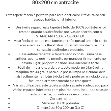
80×200 cm antracite
Este tapete macio é perfeito para adicionar calor e textura ao seu
espaço habitacional interior.
Durável e seguro: este tapete é feito de 100% poliéster e foi
testado quanto a substâncias nocivas de acordo com o
STANDARD 100 da OEKO-TEX.
Aparência atraente: este tapete de chão possui um pelo curto
macio e sedoso que lhe atribui um aspeto moderno e uma
sensação acolhedora e quente.
Base antiderrapante: o tapete sedoso possui uma base
antiderrapante que lhe permite permanecer firmemente no
devido lugar, proporcionando uma aderência forte.
Fácil de limpar e guardar: o tapete moderno é lavável na
máquina até 30 graus para que possa limpá-lo e cuidar dele
mais facilmente. Também é dobrável e pode ser enrolado para
facilitar o armazenamento e o transporte.
Várias utilizações: este tapete antiderrapante é adequado para
vários espaços interiores com piso radiante, incluindo salas de
estar, quartos, corredores e escritórios.
Cor: antracite
Material: 100% poliéster
Dimensões: 80 x 200 cm (L x C)