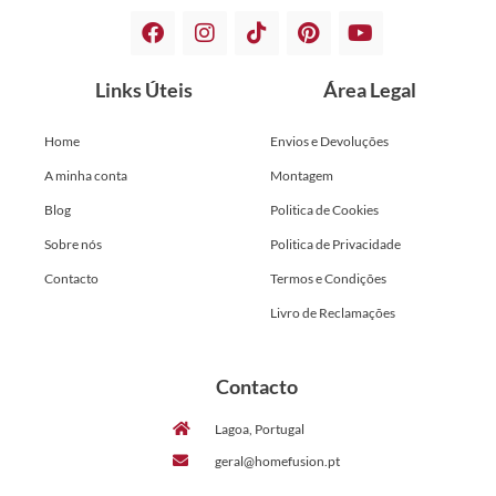
Links Úteis
Área Legal
Home
Envios e Devoluções
A minha conta
Montagem
Blog
Politica de Cookies
Sobre nós
Politica de Privacidade
Contacto
Termos e Condições
Livro de Reclamações
Contacto
Lagoa, Portugal
geral@homefusion.pt