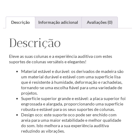
Descrição
Informação adicional
Avaliações (0)
Descrição
Eleve as suas colunas e a experiência auditiva com estes
suportes de colunas versáteis e elegantes!
Material estável e durável: os derivados de madeira são
um material durável e estável com uma superfície lisa
que é resistente à humidade, deformação e rachadelas,
tornando-se uma escolha fiável para uma variedade de
projetos.
Superfície superior grande e estável: a placa superior foi
engrossada e alargada, proporcionando uma superfície
robusta e estável para os seus suportes de colunas.
Design oco: este suporte oco pode ser enchido com
areia para uma maior estabilidade e melhor qualidade
do som. Isto melhora a sua experiência auditiva
reduzindo as vibrações.