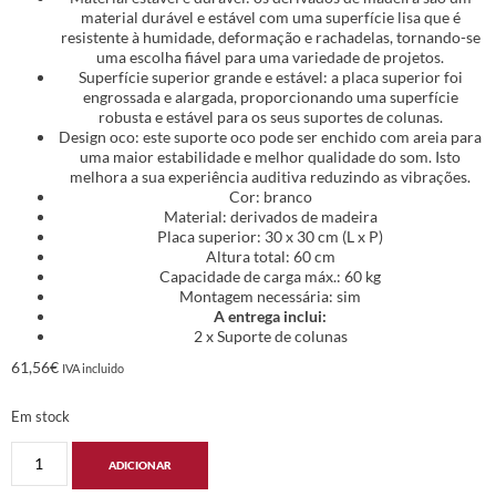
material durável e estável com uma superfície lisa que é
resistente à humidade, deformação e rachadelas, tornando-se
uma escolha fiável para uma variedade de projetos.
Superfície superior grande e estável: a placa superior foi
engrossada e alargada, proporcionando uma superfície
robusta e estável para os seus suportes de colunas.
Design oco: este suporte oco pode ser enchido com areia para
uma maior estabilidade e melhor qualidade do som. Isto
melhora a sua experiência auditiva reduzindo as vibrações.
Cor: branco
Material: derivados de madeira
Placa superior: 30 x 30 cm (L x P)
Altura total: 60 cm
Capacidade de carga máx.: 60 kg
Montagem necessária: sim
A entrega inclui:
2 x Suporte de colunas
61,56
€
IVA incluido
Em stock
ADICIONAR