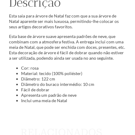
Descrição
Esta saia para árvore de Natal faz com que a sua árvore de
Natal aparente ser mais luxuosa, permitindo-lhe colocar os
seus artigos decorativos favoritos.
Esta base de árvore suave apresenta padrões de neve, que
combinam com a atmosfera festiva. A entrega inclui com uma
meia de Natal, que pode ser enchida com doces, presentes, etc.
Esta decoração de árvore é fácil de dobrar quando não estiver
a ser utilizada, podendo ainda ser usada no ano seguinte.
Cor: rosa
Material: tecido (100% poliéster)
Diâmetro: 122 cm
Diâmetro do buraco intermédio: 10 cm
Fácil de dobrar
Apresenta um padrão de neve
Inclui uma meia de Natal