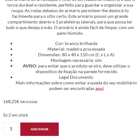
torna durável e resistente, perfeito para guardar e organizar a sua
roupa. As rodas debaixo do armário permitem-lhe deslocá-lo
facilmente para o sítio certo. Este armário possui um grande
compartimento aberto e 3 prateleiras laterais, para que possa ter
tudo o que deseja à mão. O armário é ainda fácil de limpar com um
pano húmido.
Cor: branco brilhante
Material: madeira processada
Dimensões: 80 x 40 x 110 cm (C x L x A)
Montagem necessária: sim
AVISO
: para evitar que o produto se vire, deve utilizar o
dispositivo de fixação na parede fornecido
Legal Documents:
Mais informações sobre como evitar a queda do seu mobiliário
podem ser encontradas
aqui
168,25
€
IVA incluido
Só 2 em stock
ADICIONAR