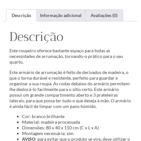
Descrição
Informação adicional
Avaliações (0)
Descrição
Este roupeiro oferece bastante espaço para todas as
necessidades de arrumação, tornando-o prático para o seu
quarto.
Este armário de arrumação é feito de derivados de madeira, o
que o torna durável e resistente, perfeito para guardar e
organizar a sua roupa. As rodas debaixo do armário permitem-
lhe deslocá-lo facilmente para o sítio certo. Este armário
possui um grande compartimento aberto e 3 prateleiras
laterais, para que possa ter tudo o que deseja à mão. O armário
é ainda fácil de limpar com um pano húmido.
Cor: branco brilhante
Material: madeira processada
Dimensões: 80 x 40 x 110 cm (C x L x A)
Montagem necessária: sim
AVISO
: para evitar que o produto se vire, deve utilizar o