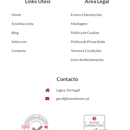
Links Úteis
Área Legal
Home
Envios e Devoluções
A minha conta
Montagem
Blog
Politica de Cookies
Sobre nós
Politica de Privacidade
Contacto
Termos e Condições
Livro de Reclamações
Contacto
Lagoa, Portugal
geral@homefusion.pt