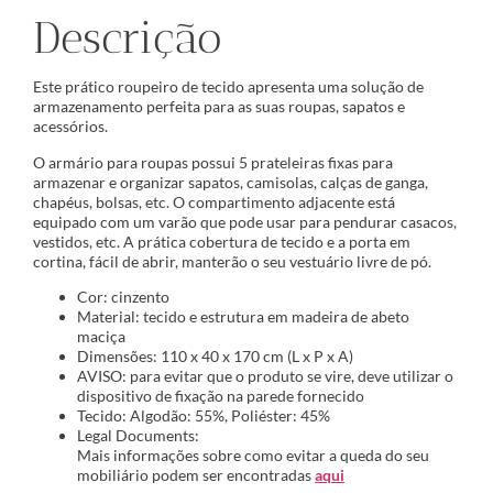
Descrição
Este prático roupeiro de tecido apresenta uma solução de
armazenamento perfeita para as suas roupas, sapatos e
acessórios.
O armário para roupas possui 5 prateleiras fixas para
armazenar e organizar sapatos, camisolas, calças de ganga,
chapéus, bolsas, etc. O compartimento adjacente está
equipado com um varão que pode usar para pendurar casacos,
vestidos, etc. A prática cobertura de tecido e a porta em
cortina, fácil de abrir, manterão o seu vestuário livre de pó.
Cor: cinzento
Material: tecido e estrutura em madeira de abeto
maciça
Dimensões: 110 x 40 x 170 cm (L x P x A)
AVISO: para evitar que o produto se vire, deve utilizar o
dispositivo de fixação na parede fornecido
Tecido: Algodão: 55%, Poliéster: 45%
Legal Documents:
Mais informações sobre como evitar a queda do seu
mobiliário podem ser encontradas
aqui