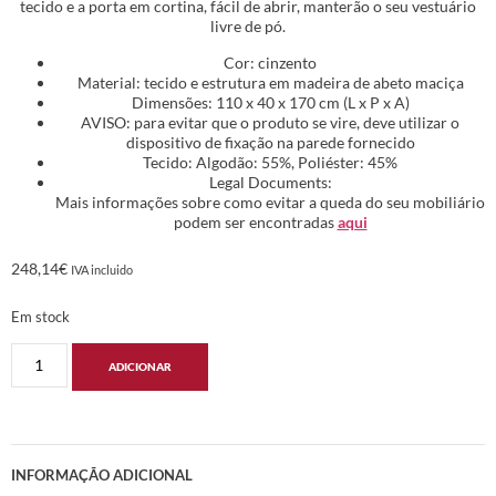
tecido e a porta em cortina, fácil de abrir, manterão o seu vestuário
livre de pó.
Cor: cinzento
Material: tecido e estrutura em madeira de abeto maciça
Dimensões: 110 x 40 x 170 cm (L x P x A)
AVISO: para evitar que o produto se vire, deve utilizar o
dispositivo de fixação na parede fornecido
Tecido: Algodão: 55%, Poliéster: 45%
Legal Documents:
Mais informações sobre como evitar a queda do seu mobiliário
podem ser encontradas
aqui
248,14
€
IVA incluido
Em stock
ADICIONAR
INFORMAÇÃO ADICIONAL