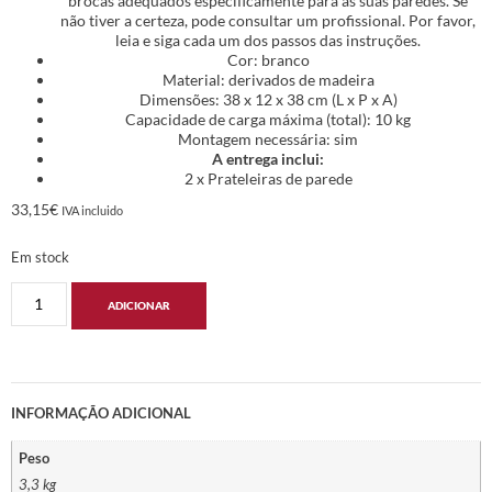
brocas adequados especificamente para as suas paredes. Se
não tiver a certeza, pode consultar um profissional. Por favor,
leia e siga cada um dos passos das instruções.
Cor: branco
Material: derivados de madeira
Dimensões: 38 x 12 x 38 cm (L x P x A)
Capacidade de carga máxima (total): 10 kg
Montagem necessária: sim
A entrega inclui:
2 x Prateleiras de parede
33,15
€
IVA incluido
Em stock
ADICIONAR
INFORMAÇÃO ADICIONAL
Peso
3,3 kg