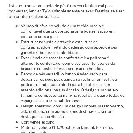
Esta poltrona com apoio de pés é um excelente local para
conversar, ler, ver TV ou simplesmente relaxar. Destina-se a ser
um ponto focal em sua casa.
Veludo durável: o veludo é um tecido macio e
confortável que proporciona uma boa sensação em
contacto com a pele.
Estrutura robusta e estável: a estrutura de
contraplacado e metal do cadeirão com apoio de pés
garante robustez e estabilidade.
Experiência de assento confortável: a poltrona é
altamente confortável com o seu assento, apoios de
braços e encosto espessamente acolchoados.
Banco de pés versátil: o banco é adequado para
descansar os seus pés quando se reclina num sofá ou
poltrona. É adequado ainda para lhe oferecer um
assento adicional na sua divisão. O design simples e o
tamanho compacto tornam-no ideal para quase todos os
espaços da sua área habitacional.
Design apelativo: com um design simples, mas moderno,
esta poltrona com apoio de pés destina-se a ser um
destaque na sua divisão.
Cor: verde-escuro
Material: veludo (100% poliéster), metal, textilene,
contraplacado