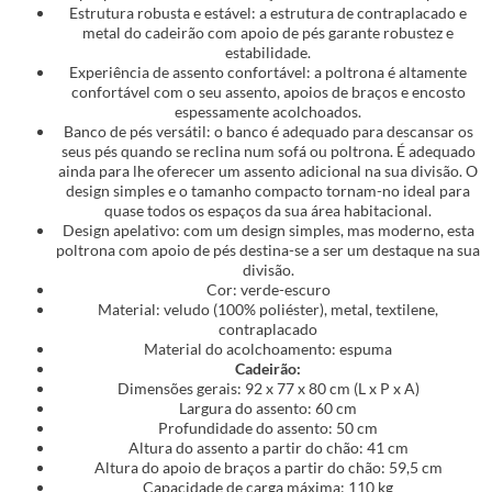
Estrutura robusta e estável: a estrutura de contraplacado e
metal do cadeirão com apoio de pés garante robustez e
estabilidade.
Experiência de assento confortável: a poltrona é altamente
confortável com o seu assento, apoios de braços e encosto
espessamente acolchoados.
Banco de pés versátil: o banco é adequado para descansar os
seus pés quando se reclina num sofá ou poltrona. É adequado
ainda para lhe oferecer um assento adicional na sua divisão. O
design simples e o tamanho compacto tornam-no ideal para
quase todos os espaços da sua área habitacional.
Design apelativo: com um design simples, mas moderno, esta
poltrona com apoio de pés destina-se a ser um destaque na sua
divisão.
Cor: verde-escuro
Material: veludo (100% poliéster), metal, textilene,
contraplacado
Material do acolchoamento: espuma
Cadeirão:
Dimensões gerais: 92 x 77 x 80 cm (L x P x A)
Largura do assento: 60 cm
Profundidade do assento: 50 cm
Altura do assento a partir do chão: 41 cm
Altura do apoio de braços a partir do chão: 59,5 cm
Capacidade de carga máxima: 110 kg