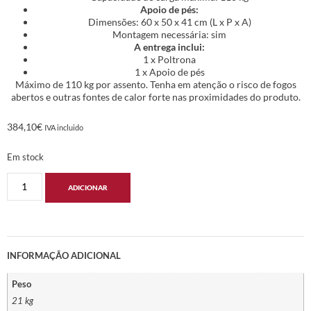
Apoio de pés:
Dimensões: 60 x 50 x 41 cm (L x P x A)
Montagem necessária: sim
A entrega inclui:
1 x Poltrona
1 x Apoio de pés
Máximo de 110 kg por assento. Tenha em atenção o risco de fogos
abertos e outras fontes de calor forte nas proximidades do produto.
384,10
€
IVA incluido
Em stock
ADICIONAR
INFORMAÇÃO ADICIONAL
Peso
21 kg