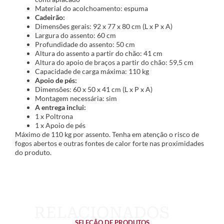
Material do acolchoamento: espuma
Cadeirão:
Dimensões gerais: 92 x 77 x 80 cm (L x P x A)
Largura do assento: 60 cm
Profundidade do assento: 50 cm
Altura do assento a partir do chão: 41 cm
Altura do apoio de braços a partir do chão: 59,5 cm
Capacidade de carga máxima: 110 kg
Apoio de pés:
Dimensões: 60 x 50 x 41 cm (L x P x A)
Montagem necessária: sim
A entrega inclui:
1 x Poltrona
1 x Apoio de pés
Máximo de 110 kg por assento. Tenha em atenção o risco de
fogos abertos e outras fontes de calor forte nas proximidades
do produto.
SELEÇÃO DE PRODUTOS