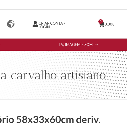
0
CRIAR CONTA /
0,00
€
LOGIN
TV, IMAGEM E SOM
a carvalho artisiano
ório 58x33x60cm deriv.