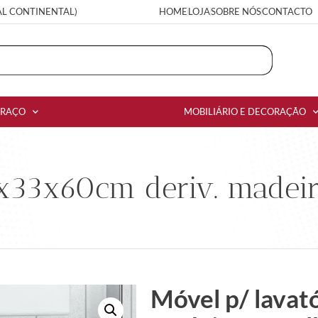
AL CONTINENTAL)
HOME
LOJA
SOBRE NÓS
CONTACTO
RRAÇO
MOBILIÁRIO E DECORAÇÃO
x33x60cm deriv. madeir
Móvel p/ lavat