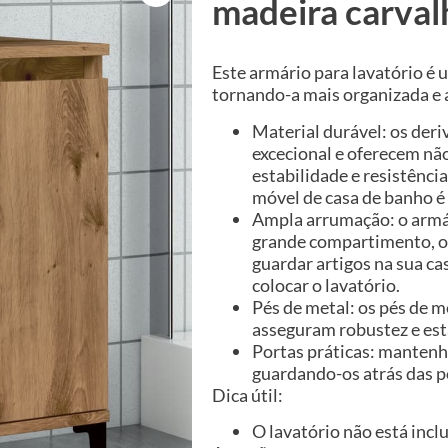
madeira carval
Este armário para lavatório é
tornando-a mais organizada e 
Material durável: os de
excecional e oferecem nã
estabilidade e resistênci
móvel de casa de banho é f
Ampla arrumação: o armár
grande compartimento, o
guardar artigos na sua ca
colocar o lavatório.
Pés de metal: os pés de m
asseguram robustez e est
Portas práticas: mantenha
guardando-os atrás das p
Dica útil:
O lavatório não está incl