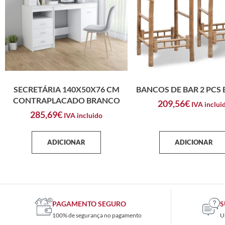
SECRETÁRIA 140X50X76 CM
BANCOS DE BAR 2 PCS
CONTRAPLACADO BRANCO
209,56
€
IVA inclui
285,69
€
IVA incluido
ADICIONAR
ADICIONAR
PAGAMENTO SEGURO
S
100% de segurança no pagamento
U