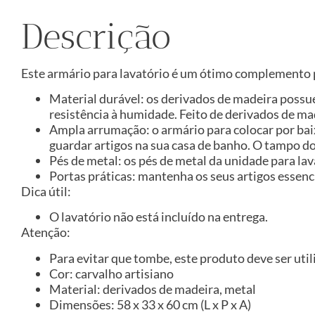
Descrição
Este armário para lavatório é um ótimo complemento p
Material durável: os derivados de madeira possu
resistência à humidade. Feito de derivados de mad
Ampla arrumação: o armário para colocar por ba
guardar artigos na sua casa de banho. O tampo do 
Pés de metal: os pés de metal da unidade para la
Portas práticas: mantenha os seus artigos essenci
Dica útil:
O lavatório não está incluído na entrega.
Atenção:
Para evitar que tombe, este produto deve ser util
Cor: carvalho artisiano
Material: derivados de madeira, metal
Dimensões: 58 x 33 x 60 cm (L x P x A)