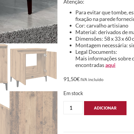
Atenção:
Para evitar que tombe, es
fixação na parede forneci
Cor: carvalho artisiano
Material: derivados de m
Dimensões: 58 x 33 x 60 c
Montagem necessária: s
Legal Documents:
Mais informações sobre c
encontradas
aqui
91,50
€
IVA incluido
Em stock
ADICIONAR