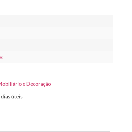
is
obiliário e Decoração
 dias úteis