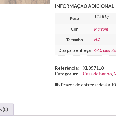
INFORMAÇÃO ADICIONAL
12,58 kg
Peso
Cor
Marrom
Tamanho
N/A
Dias para entrega
4-10 dias úte
Referência:
XL857118
Categorias:
Casa de banho
,
M
Prazos de entrega: de 4 a 10
 (0)