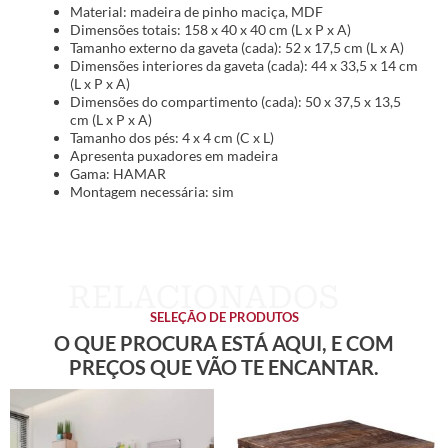
Material: madeira de pinho maciça, MDF
Dimensões totais: 158 x 40 x 40 cm (L x P x A)
Tamanho externo da gaveta (cada): 52 x 17,5 cm (L x A)
Dimensões interiores da gaveta (cada): 44 x 33,5 x 14 cm
(L x P x A)
Dimensões do compartimento (cada): 50 x 37,5 x 13,5
cm (L x P x A)
Tamanho dos pés: 4 x 4 cm (C x L)
Apresenta puxadores em madeira
Gama: HAMAR
Montagem necessária: sim
SELEÇÃO DE PRODUTOS
O QUE PROCURA ESTÁ AQUI, E COM
PREÇOS QUE VÃO TE ENCANTAR.