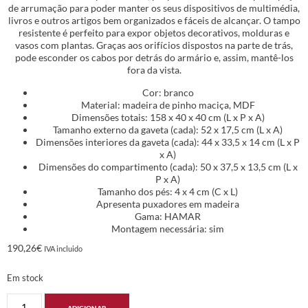
de arrumação para poder manter os seus dispositivos de multimédia,
livros e outros artigos bem organizados e fáceis de alcançar. O tampo
resistente é perfeito para expor objetos decorativos, molduras e
vasos com plantas. Graças aos orifícios dispostos na parte de trás,
pode esconder os cabos por detrás do armário e, assim, mantê-los
fora da vista.
Cor: branco
Material: madeira de pinho maciça, MDF
Dimensões totais: 158 x 40 x 40 cm (L x P x A)
Tamanho externo da gaveta (cada): 52 x 17,5 cm (L x A)
Dimensões interiores da gaveta (cada): 44 x 33,5 x 14 cm (L x P
x A)
Dimensões do compartimento (cada): 50 x 37,5 x 13,5 cm (L x
P x A)
Tamanho dos pés: 4 x 4 cm (C x L)
Apresenta puxadores em madeira
Gama: HAMAR
Montagem necessária: sim
190,26
€
IVA incluido
Em stock