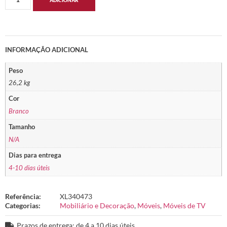
ADICIONAR
INFORMAÇÃO ADICIONAL
Peso
26,2 kg
Cor
Branco
Tamanho
N/A
Dias para entrega
4-10 dias úteis
Referência:
XL340473
Categorias:
Mobiliário e Decoração
,
Móveis
,
Móveis de TV
Prazos de entrega: de 4 a 10 dias úteis