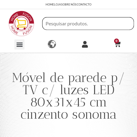
HOME
LOJA
SOBRE NÓS
CONTACTO
0
Móvel de parede p/
TV c/ luzes LED
80x31x45 cm
cinzento sonoma