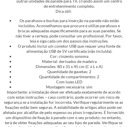
outras unidades de parede para TV, criando assim um centro
de entretenimento completo.
Dica útil:
Os parafusos e buchas para inserção na parede não estão
incluídos. Aconselhamos que procure e utilize parafusos e
brocas adequadas especificamente para as suas paredes. Se
não tiver a certeza, pode consultar um profissional. Por favor,
leia e siga cada um dos passos das instruções.
O produto inclui um conetor USB que requer uma fonte de
alimentação USB de 5V certificada (não incluída).
Cor: cinzento sonoma
Material: derivados de madeira
Dimensões: 80 x 31 x 45 cm (C x L x A)
Quantidade de gavetas: 2
Quantidade de compartimentos: 2
Com luzes LED
Montagem necessária: sim
Importante: a instalação deve ser efetuada exatamente de acordo
com estas instruções – caso contrário, pode ocorrer um risco de
segurança se a instalação for incorreta. Verifique regularmente se as
fixações estão bem seguras. A estabilidade de artigos altos pode ser
afetada por alcatifas de pelo espesso ou pisos irregulares. É fornecido
um dispositivo de fixação à parede com o seu produto; no entanto,
terá de obter fixações adequadas ao seu tipo de parede. Verifique se