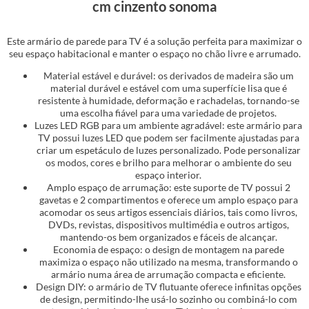
cm cinzento sonoma
Este armário de parede para TV é a solução perfeita para maximizar o
seu espaço habitacional e manter o espaço no chão livre e arrumado.
Material estável e durável: os derivados de madeira são um
material durável e estável com uma superfície lisa que é
resistente à humidade, deformação e rachadelas, tornando-se
uma escolha fiável para uma variedade de projetos.
Luzes LED RGB para um ambiente agradável: este armário para
TV possui luzes LED que podem ser facilmente ajustadas para
criar um espetáculo de luzes personalizado. Pode personalizar
os modos, cores e brilho para melhorar o ambiente do seu
espaço interior.
Amplo espaço de arrumação: este suporte de TV possui 2
gavetas e 2 compartimentos e oferece um amplo espaço para
acomodar os seus artigos essenciais diários, tais como livros,
DVDs, revistas, dispositivos multimédia e outros artigos,
mantendo-os bem organizados e fáceis de alcançar.
Economia de espaço: o design de montagem na parede
maximiza o espaço não utilizado na mesma, transformando o
armário numa área de arrumação compacta e eficiente.
Design DIY: o armário de TV flutuante oferece infinitas opções
de design, permitindo-lhe usá-lo sozinho ou combiná-lo com