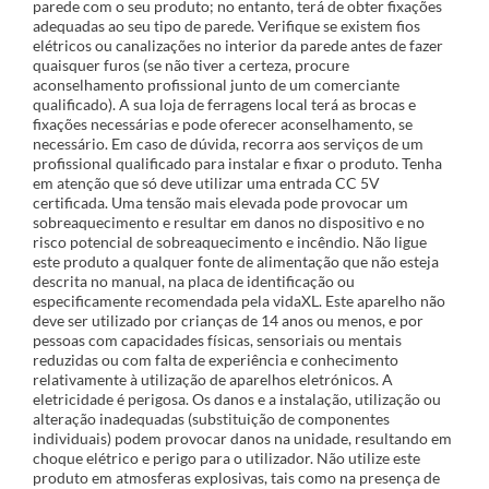
parede com o seu produto; no entanto, terá de obter fixações
adequadas ao seu tipo de parede. Verifique se existem fios
elétricos ou canalizações no interior da parede antes de fazer
quaisquer furos (se não tiver a certeza, procure
aconselhamento profissional junto de um comerciante
qualificado). A sua loja de ferragens local terá as brocas e
fixações necessárias e pode oferecer aconselhamento, se
necessário. Em caso de dúvida, recorra aos serviços de um
profissional qualificado para instalar e fixar o produto. Tenha
em atenção que só deve utilizar uma entrada CC 5V
certificada. Uma tensão mais elevada pode provocar um
sobreaquecimento e resultar em danos no dispositivo e no
risco potencial de sobreaquecimento e incêndio. Não ligue
este produto a qualquer fonte de alimentação que não esteja
descrita no manual, na placa de identificação ou
especificamente recomendada pela vidaXL. Este aparelho não
deve ser utilizado por crianças de 14 anos ou menos, e por
pessoas com capacidades físicas, sensoriais ou mentais
reduzidas ou com falta de experiência e conhecimento
relativamente à utilização de aparelhos eletrónicos. A
eletricidade é perigosa. Os danos e a instalação, utilização ou
alteração inadequadas (substituição de componentes
individuais) podem provocar danos na unidade, resultando em
choque elétrico e perigo para o utilizador. Não utilize este
produto em atmosferas explosivas, tais como na presença de