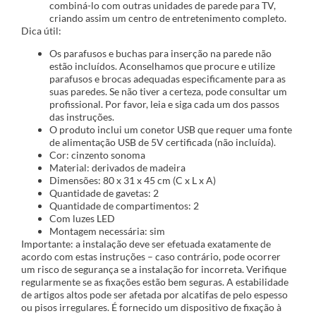
combiná-lo com outras unidades de parede para TV,
criando assim um centro de entretenimento completo.
Dica útil:
Os parafusos e buchas para inserção na parede não
estão incluídos. Aconselhamos que procure e utilize
parafusos e brocas adequadas especificamente para as
suas paredes. Se não tiver a certeza, pode consultar um
profissional. Por favor, leia e siga cada um dos passos
das instruções.
O produto inclui um conetor USB que requer uma fonte
de alimentação USB de 5V certificada (não incluída).
Cor: cinzento sonoma
Material: derivados de madeira
Dimensões: 80 x 31 x 45 cm (C x L x A)
Quantidade de gavetas: 2
Quantidade de compartimentos: 2
Com luzes LED
Montagem necessária: sim
Importante: a instalação deve ser efetuada exatamente de
acordo com estas instruções – caso contrário, pode ocorrer
um risco de segurança se a instalação for incorreta. Verifique
regularmente se as fixações estão bem seguras. A estabilidade
de artigos altos pode ser afetada por alcatifas de pelo espesso
ou pisos irregulares. É fornecido um dispositivo de fixação à