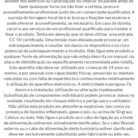
existem fios elétricos ou canalizações no interior da parede antes de
fazer quaisquer furos (se não tiver a certeza, procure
aconselhamento profissional junto de um comerciante qualificado). A
sua loja de ferragens local terá as brocas e fixações necessárias e
pode oferecer aconselhamento, se necessário. Em caso de dúvida,
recorra aos serviços de um profissional qualificado para instalar e
fixar o produto. Tenha em atenção que só deve utilizar uma entrada
CC 5V certificada. Uma tensão mais elevada pode provocar um
sobreaquecimento e resultar em danos no dispositivo e no risco
potencial de sobreaquecimento e incêndio. Não ligue este produto a
qualquer fonte de alimentação que não esteja descrita no manual, na
placa de identificação ou especificamente recomendada pela vidaXL.
Este aparelho não deve ser utilizado por crianças de 14 anos ou
menos, e por pessoas com capacidades físicas, sensoriais ou mentais
reduzidas ou com falta de experiência e conhecimento relativamente
à utilização de aparelhos eletrónicos. A eletricidade é perigosa. Os
danos e a instalação, utilização ou alteração inadequadas
(substituição de componentes individuais) podem provocar danos na
unidade, resultando em choque elétrico e perigo para o utilizador.
Não utilize este produto em atmosferas explosivas, tais como na
presença de líquidos inflamáveis, gases e pós, ou acima de 50 graus
Celsius ou mais. Não ligue o produto se o cabo de ligação ou a fonte
de alimentação estiverem visivelmente danificados. Se o cabo flexível
externo ou o cabo de alimentação desta luminária estiver danificado,
deve ser exclusivamente substituído pelo fabricante ou pelo seu