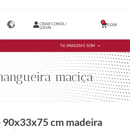
0
CRIAR CONTA /
0,00
€
LOGIN
TV, IMAGEM E SOM
mangueira maciça
o 90x33x75 cm madeira