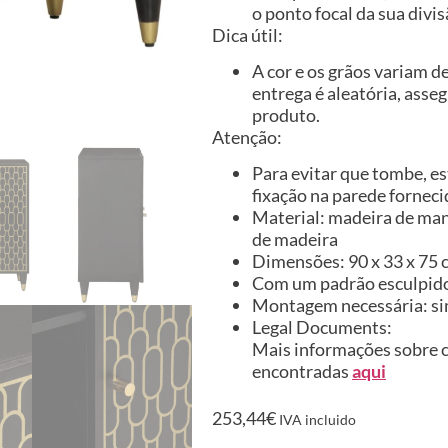
o ponto focal da sua divis
Dica útil:
A cor e os grãos variam d
entrega é aleatória, asse
produto.
Atenção:
Para evitar que tombe, es
fixação na parede forneci
Material: madeira de ma
de madeira
Dimensões: 90 x 33 x 75 c
Com um padrão esculpid
Montagem necessária: s
Legal Documents:
Mais informações sobre c
encontradas
aqui
253,44
€
IVA incluido