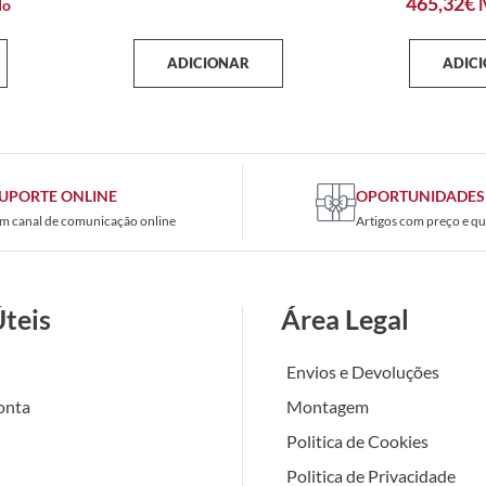
465,32
€
do
I
ADICIONAR
ADIC
UPORTE ONLINE
OPORTUNIDADES
m canal de comunicação online
Artigos com preço e qu
Úteis
Área Legal
Envios e Devoluções
onta
Montagem
Politica de Cookies
Politica de Privacidade