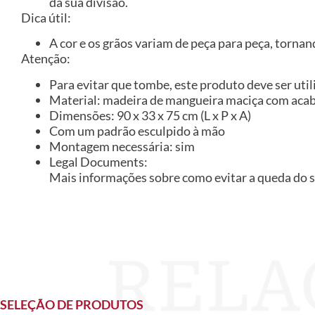
da sua divisão.
Dica útil:
A cor e os grãos variam de peça para peça, tornan
Atenção:
Para evitar que tombe, este produto deve ser util
Material: madeira de mangueira maciça com aca
Dimensões: 90 x 33 x 75 cm (L x P x A)
Com um padrão esculpido à mão
Montagem necessária: sim
Legal Documents:
Mais informações sobre como evitar a queda do 
SELEÇÃO DE PRODUTOS