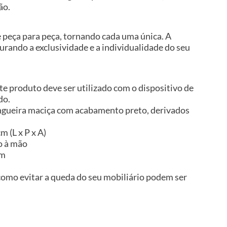
ão.
e peça para peça, tornando cada uma única. A
gurando a exclusividade e a individualidade do seu
te produto deve ser utilizado com o dispositivo de
do.
ngueira maciça com acabamento preto, derivados
m (L x P x A)
o à mão
im
omo evitar a queda do seu mobiliário podem ser