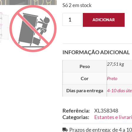
Só 2 em stock
ADICIONAR
INFORMAÇÃO ADICIONAL
27,51 kg
Peso
Cor
Preto
Dias para entrega
4-10 dias úte
Referência:
XL358348
Categorias:
Estantes e livrar
Prazos de entrega: de 4 a 10