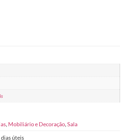
is
ias
,
Mobiliário e Decoração
,
Sala
 dias úteis