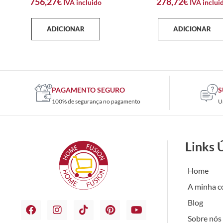
756,27
€
278,72
€
IVA incluido
IVA inclui
ADICIONAR
ADICIONAR
PAGAMENTO SEGURO
S
100% de segurança no pagamento
U
Links 
Home
A minha c
Blog
Sobre nós