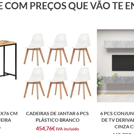
 E COM PREÇOS QUE VÃO TE 
5X76 CM
CADEIRAS DE JANTAR 6 PCS
6 PCS CONJUN
EIRA
PLÁSTICO BRANCO
DE TV DERIV
A
CINZA 
454,76
€
IVA incluido