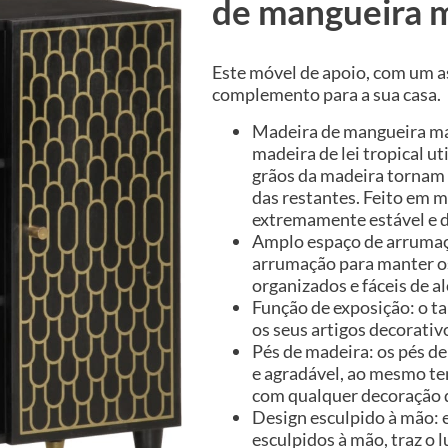
de mangueira 
Este móvel de apoio, com um a
complemento para a sua casa.
Madeira de mangueira ma
madeira de lei tropical u
grãos da madeira tornam 
das restantes. Feito em 
extremamente estável e d
Amplo espaço de arrumaç
arrumação para manter os 
organizados e fáceis de al
Função de exposição: o t
os seus artigos decorativ
Pés de madeira: os pés d
e agradável, ao mesmo t
com qualquer decoração d
Design esculpido à mão: 
esculpidos à mão, traz o 