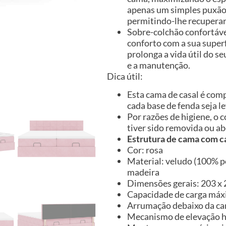
apenas um simples puxão 
permitindo-lhe recuperar 
Sobre-colchão confortáve
conforto com a sua super
prolonga a vida útil do se
e a manutenção.
Dica útil:
Esta cama de casal é com
cada base de fenda seja 
Por razões de higiene, o
tiver sido removida ou ab
Estrutura de cama com c
Cor: rosa
Material: veludo (100% po
madeira
Dimensões gerais: 203 x 2
Capacidade de carga máx
Arrumação debaixo da c
Mecanismo de elevação h