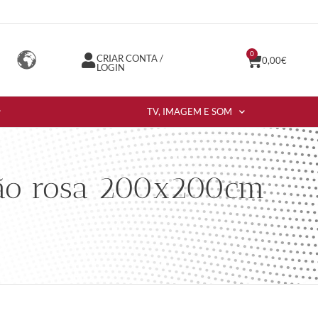
0
CRIAR CONTA /
0,00
€
LOGIN
TV, IMAGEM E SOM
hão rosa 200x200cm