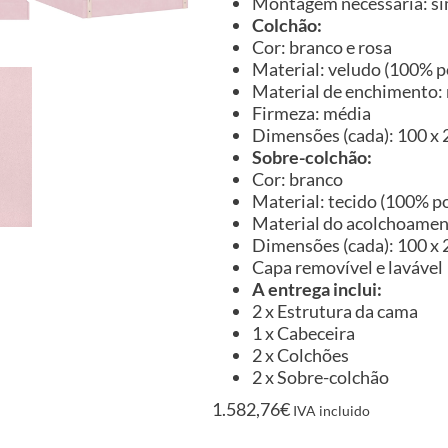
Montagem necessária: s
Colchão:
Cor: branco e rosa
Material: veludo (100% p
Material de enchimento:
Firmeza: média
Dimensões (cada): 100 x 2
Sobre-colchão:
Cor: branco
Material: tecido (100% po
Material do acolchoame
Dimensões (cada): 100 x 20
Capa removível e lavável
A entrega inclui:
2 x Estrutura da cama
1 x Cabeceira
2 x Colchões
2 x Sobre-colchão
1.582,76
€
IVA incluido