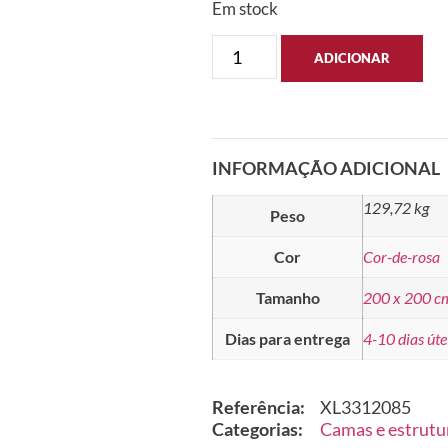
Em stock
ADICIONAR
INFORMAÇÃO ADICIONAL
129,72 kg
Peso
Cor
Cor-de-rosa
Tamanho
200 x 200 c
Dias para entrega
4-10 dias úte
Referência:
XL3312085
Categorias:
Camas e estrutu