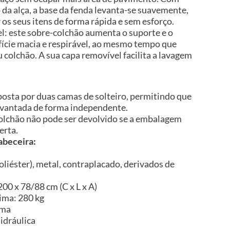
da alça, a base da fenda levanta-se suavemente,
os seus itens de forma rápida e sem esforço.
l: este sobre-colchão aumenta o suporte e o
fície macia e respirável, ao mesmo tempo que
u colchão. A sua capa removível facilita a lavagem
posta por duas camas de solteiro, permitindo que
levantada de forma independente.
 colchão não pode ser devolvido se a embalagem
erta.
abeceira:
liéster), metal, contraplacado, derivados de
00 x 78/88 cm (C x L x A)
ima: 280 kg
ama
idráulica