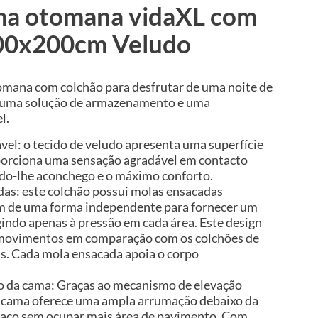
ma otomana vidaXL com
200x200cm Veludo
omana com colchão para desfrutar de uma noite de
e uma solução de armazenamento e uma
l.
vel: o tecido de veludo apresenta uma superfície
porciona uma sensação agradável em contacto
do-lhe aconchego e o máximo conforto.
as: este colchão possui molas ensacadas
am de uma forma independente para fornecer um
gindo apenas à pressão em cada área. Este design
e movimentos em comparação com os colchões de
is. Cada mola ensacada apoia o corpo
 da cama: Graças ao mecanismo de elevação
da cama oferece uma ampla arrumação debaixo da
aço sem ocupar mais área de pavimento. Com