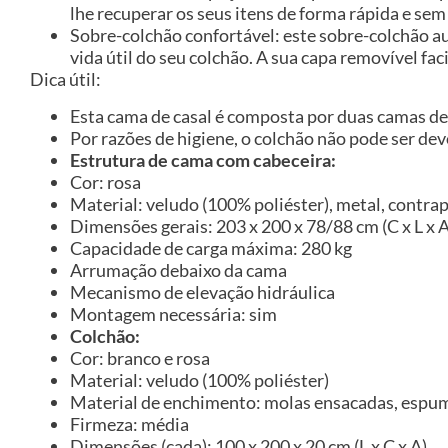
lhe recuperar os seus itens de forma rápida e sem
Sobre-colchão confortável: este sobre-colchão a
vida útil do seu colchão. A sua capa removível fa
Dica útil:
Esta cama de casal é composta por duas camas de
Por razões de higiene, o colchão não pode ser de
Estrutura de cama com cabeceira:
Cor: rosa
Material: veludo (100% poliéster), metal, contra
Dimensões gerais: 203 x 200 x 78/88 cm (C x L x A
Capacidade de carga máxima: 280 kg
Arrumação debaixo da cama
Mecanismo de elevação hidráulica
Montagem necessária: sim
Colchão:
Cor: branco e rosa
Material: veludo (100% poliéster)
Material de enchimento: molas ensacadas, espu
Firmeza: média
Dimensões (cada): 100 x 200 x 20 cm (L x C x A)