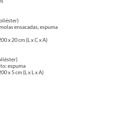
im
oliéster)
 molas ensacadas, espuma
00 x 20 cm (L x C x A)
liéster)
nto: espuma
0 x 5 cm (L x L x A)