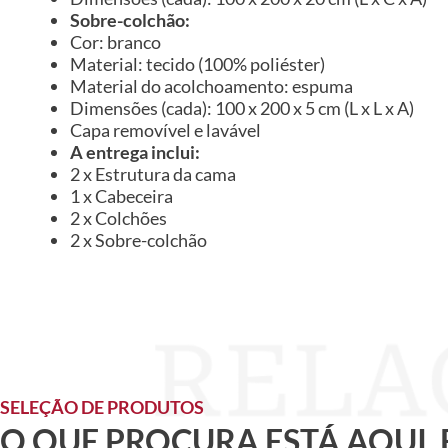
Sobre-colchão:
Cor: branco
Material: tecido (100% poliéster)
Material do acolchoamento: espuma
Dimensões (cada): 100 x 200 x 5 cm (L x L x A)
Capa removível e lavável
A entrega inclui:
2 x Estrutura da cama
1 x Cabeceira
2 x Colchões
2 x Sobre-colchão
SELEÇÃO DE PRODUTOS
O QUE PROCURA ESTÁ AQUI,