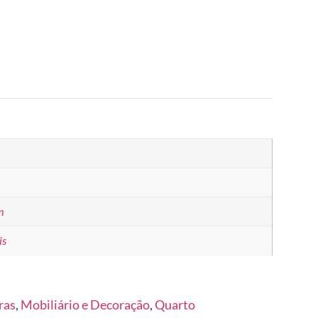
m
is
ras
,
Mobiliário e Decoração
,
Quarto