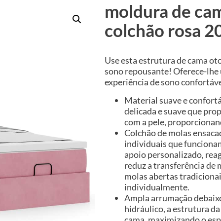
moldura de ca
colchão rosa 
Use esta estrutura de cama ot
sono repousante! Oferece-lh
experiência de sono confortáve
Material suave e confortá
delicada e suave que pro
com a pele, proporcionan
Colchão de molas ensacad
individuais que funcion
apoio personalizado, rea
reduz a transferência d
molas abertas tradiciona
individualmente.
Ampla arrumação debaixo
hidráulico, a estrutura 
cama, maximizando o esp