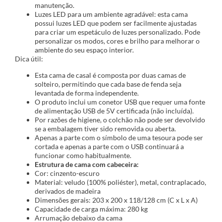
manutenção.
Luzes LED para um ambiente agradável: esta cama
possui luzes LED que podem ser facilmente ajustadas
para criar um espetáculo de luzes personalizado. Pode
personalizar os modos, cores e brilho para melhorar o
ambiente do seu espaço interior.
Dica útil:
Esta cama de casal é composta por duas camas de
solteiro, permitindo que cada base de fenda seja
levantada de forma independente.
O produto inclui um conetor USB que requer uma fonte
de alimentação USB de 5V certificada (não incluída).
Por razões de higiene, o colchão não pode ser devolvido
se a embalagem tiver sido removida ou aberta.
Apenas a parte com o símbolo de uma tesoura pode ser
cortada e apenas a parte com o USB continuará a
funcionar como habitualmente.
Estrutura de cama com cabeceira:
Cor: cinzento-escuro
Material: veludo (100% poliéster), metal, contraplacado,
derivados de madeira
Dimensões gerais: 203 x 200 x 118/128 cm (C x L x A)
Capacidade de carga máxima: 280 kg
Arrumação debaixo da cama