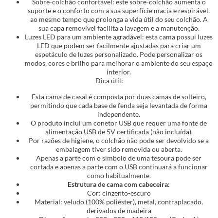
Sobre-colchão confortável: este sobre-colchão aumenta o
suporte e o conforto com a sua superfície macia e respirável,
ao mesmo tempo que prolonga a vida útil do seu colchão. A
sua capa removível facilita a lavagem e a manutenção.
Luzes LED para um ambiente agradável: esta cama possui luzes
LED que podem ser facilmente ajustadas para criar um
espetáculo de luzes personalizado. Pode personalizar os
modos, cores e brilho para melhorar o ambiente do seu espaço
interior.
Dica útil:
Esta cama de casal é composta por duas camas de solteiro,
permitindo que cada base de fenda seja levantada de forma
independente.
O produto inclui um conetor USB que requer uma fonte de
alimentação USB de 5V certificada (não incluída).
Por razões de higiene, o colchão não pode ser devolvido se a
embalagem tiver sido removida ou aberta.
Apenas a parte com o símbolo de uma tesoura pode ser
cortada e apenas a parte com o USB continuará a funcionar
como habitualmente.
Estrutura de cama com cabeceira:
Cor: cinzento-escuro
Material: veludo (100% poliéster), metal, contraplacado,
derivados de madeira