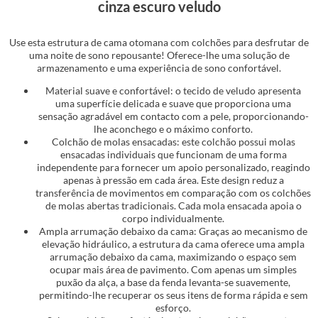
cinza escuro veludo
Use esta estrutura de cama otomana com colchões para desfrutar de
uma noite de sono repousante! Oferece-lhe uma solução de
armazenamento e uma experiência de sono confortável.
Material suave e confortável: o tecido de veludo apresenta
uma superfície delicada e suave que proporciona uma
sensação agradável em contacto com a pele, proporcionando-
lhe aconchego e o máximo conforto.
Colchão de molas ensacadas: este colchão possui molas
ensacadas individuais que funcionam de uma forma
independente para fornecer um apoio personalizado, reagindo
apenas à pressão em cada área. Este design reduz a
transferência de movimentos em comparação com os colchões
de molas abertas tradicionais. Cada mola ensacada apoia o
corpo individualmente.
Ampla arrumação debaixo da cama: Graças ao mecanismo de
elevação hidráulico, a estrutura da cama oferece uma ampla
arrumação debaixo da cama, maximizando o espaço sem
ocupar mais área de pavimento. Com apenas um simples
puxão da alça, a base da fenda levanta-se suavemente,
permitindo-lhe recuperar os seus itens de forma rápida e sem
esforço.