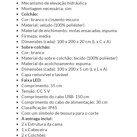
Mecanismo de elevação hidráulica
Montagem necessária: sim
Colchão:
Cor: branco e cinzento-escuro
Material: veludo (100% poliéster)
Material de enchimento: molas ensacadas, espuma
Firmeza: média
Dimensões (cada): 100 x 200 x 20 cm (L x C x A)
Sobre-colchão:
Cor: branco
Material do sobre-colchão: tecido (100% poliéster)
Material do acolchoamento: espuma
Dimensões (cada): 100 x 200 x 5 cm (L x L x A)
Capa removível e lavável
Faixa LED:
Comprimento: 55 cm
Tensão: CC 5 V
Comprimento do cabo USB: 150 cm
Comprimento do cabo de alimentação: 30 cm
Classificação: IP65
Com um símbolo de tesoura para o corte
A entrega inclui:
2 x Estrutura da cama
1 x Cabeceira
2 x Colchões