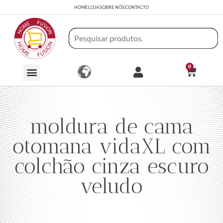
HOME
LOJA
SOBRE NÓS
CONTACTO
0
moldura de cama
otomana vidaXL com
colchão cinza escuro
veludo