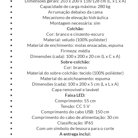
Dimensões gerais: 203 x 200 x 118/128 cm (C x L x A)
Capacidade de carga máxima: 280 kg
Arrumação debaixo da cama
Mecanismo de elevação hidráulica
Montagem necessária: sim
Colchão:
Cor: branco e cinzento-escuro
Material: veludo (100% poliéster)
Material de enchimento: molas ensacadas, espuma
Firmeza: média
Dimensões (cada): 100 x 200 x 20 cm (L x C x A)
Sobre-colchão:
Cor: branco
Material do sobre-colchão: tecido (100% poliéster)
Material do acolchoamento: espuma
Dimensões (cada): 100 x 200 x 5 cm (L x L x A)
Capa removível e lavável
Faixa LED:
Comprimento: 55 cm
Tensão: CC 5 V
Comprimento do cabo USB: 150 cm
Comprimento do cabo de alimentação: 30 cm
Classificação: IP65
Com um símbolo de tesoura para o corte
A entrega inclui: