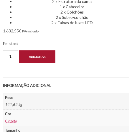
2 x Estrutura da cama
1 x Cabeceira
2 x Colchões
2 x Sobre-colchão
2 x Faixas de luzes LED
1.632,55
€
IVA incluido
Em stock
ADICIONAR
INFORMAÇÃO ADICIONAL
Peso
141,62 kg
Cor
Cinzeto
Tamanho