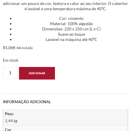
adicionar um pouco de cor, textura e calor ao seu interior. O cobertor
é lavável a uma temperatura máxima de 40℃.
Cor: cinzento
Material: 100% algodão
Dimensões: 220 x 250 cm (L x C)
Suave ao toque
Lavável na máquina até 40℃
81,06
€
IVA incluido
Em stock
ADICIONAR
INFORMAÇÃO ADICIONAL
Peso
1,44 kg
Cor