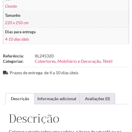
Cinzeto
Tamanho
220 x 250 cm
Dias para entrega
4-10 dias úteis
Referência:
XL245320
Categorias:
Cobertores
,
Mobiliário e Decoração
,
Têxtil
Prazos de entrega: de 4 a 10 dias úteis
Descrição
Informação adicional
Avaliações (0)
Descrição
Coloque a manta sobre uma cadeira, o braço de um sofá ou na