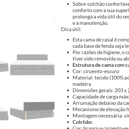
Sobre-colchão confortáve
conforto com a sua super
prolonga a vida útil do se
e a manutenção.
Dica útil:
Esta cama de casal é com
cada base de fenda seja 
Por razões de higiene, o
tiver sido removida ou ab
Estrutura de cama com c
Cor: cinzento-escuro
Material: tecido (100% po
madeira
Dimensões gerais: 203 x 2
Capacidade de carga máx
Arrumação debaixo da c
Mecanismo de elevação h
Montagem necessária: s
Colchão:
Cor: branco e cinzento-e