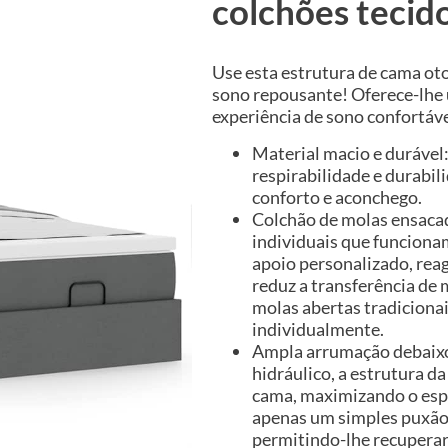
colchões tecid
Use esta estrutura de cama ot
sono repousante! Oferece-lh
experiência de sono confortáve
Material macio e durável:
respirabilidade e durabi
conforto e aconchego.
Colchão de molas ensacad
individuais que funcion
apoio personalizado, rea
reduz a transferência d
molas abertas tradiciona
individualmente.
Ampla arrumação debaixo
hidráulico, a estrutura 
cama, maximizando o esp
apenas um simples puxão 
permitindo-lhe recuperar 