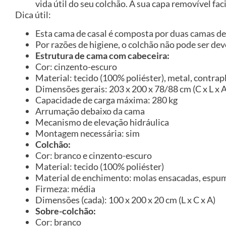
vida útil do seu colchão. A sua capa removível fa
Dica útil:
Esta cama de casal é composta por duas camas de
Por razões de higiene, o colchão não pode ser de
Estrutura de cama com cabeceira:
Cor: cinzento-escuro
Material: tecido (100% poliéster), metal, contra
Dimensões gerais: 203 x 200 x 78/88 cm (C x L x A
Capacidade de carga máxima: 280 kg
Arrumação debaixo da cama
Mecanismo de elevação hidráulica
Montagem necessária: sim
Colchão:
Cor: branco e cinzento-escuro
Material: tecido (100% poliéster)
Material de enchimento: molas ensacadas, espu
Firmeza: média
Dimensões (cada): 100 x 200 x 20 cm (L x C x A)
Sobre-colchão:
Cor: branco