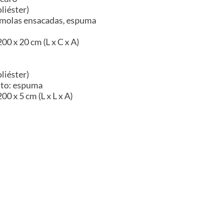
liéster)
 molas ensacadas, espuma
00 x 20 cm (L x C x A)
liéster)
nto: espuma
0 x 5 cm (L x L x A)