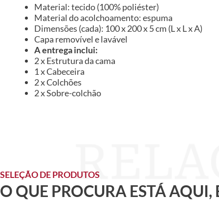
Material: tecido (100% poliéster)
Material do acolchoamento: espuma
Dimensões (cada): 100 x 200 x 5 cm (L x L x A)
Capa removível e lavável
A entrega inclui:
2 x Estrutura da cama
1 x Cabeceira
2 x Colchões
2 x Sobre-colchão
SELEÇÃO DE PRODUTOS
O QUE PROCURA ESTÁ AQUI,