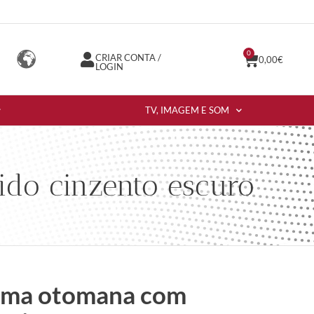
0
CRIAR CONTA /
0,00
€
LOGIN
TV, IMAGEM E SOM
ido cinzento escuro
cama otomana com