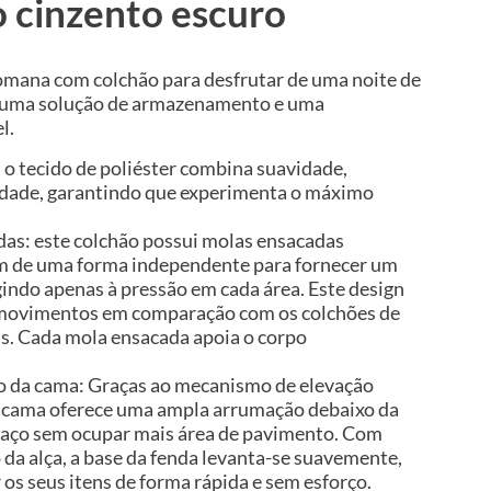
o cinzento escuro
omana com colchão para desfrutar de uma noite de
e uma solução de armazenamento e uma
l.
 o tecido de poliéster combina suavidade,
lidade, garantindo que experimenta o máximo
as: este colchão possui molas ensacadas
am de uma forma independente para fornecer um
gindo apenas à pressão em cada área. Este design
e movimentos em comparação com os colchões de
is. Cada mola ensacada apoia o corpo
 da cama: Graças ao mecanismo de elevação
da cama oferece uma ampla arrumação debaixo da
aço sem ocupar mais área de pavimento. Com
da alça, a base da fenda levanta-se suavemente,
os seus itens de forma rápida e sem esforço.