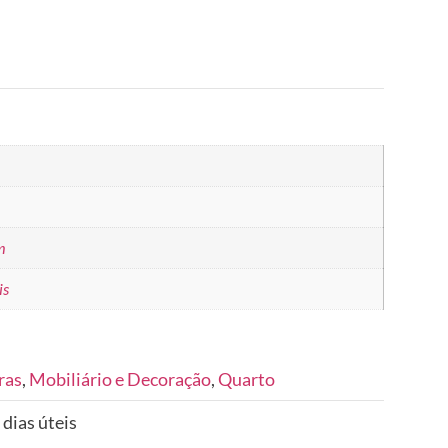
m
is
ras
,
Mobiliário e Decoração
,
Quarto
 dias úteis