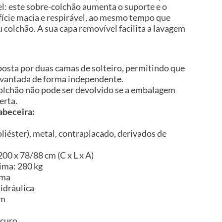
l: este sobre-colchão aumenta o suporte e o
fície macia e respirável, ao mesmo tempo que
u colchão. A sua capa removível facilita a lavagem
posta por duas camas de solteiro, permitindo que
levantada de forma independente.
 colchão não pode ser devolvido se a embalagem
erta.
abeceira:
liéster), metal, contraplacado, derivados de
00 x 78/88 cm (C x L x A)
ima: 280 kg
ama
idráulica
im
scuro