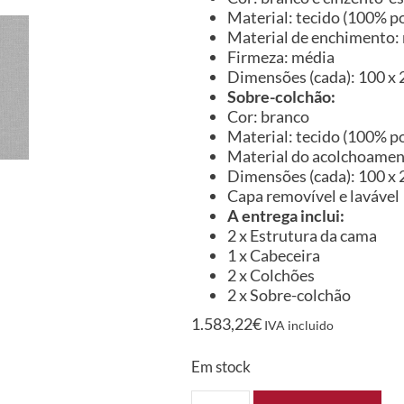
Material: tecido (100% po
Material de enchimento:
Firmeza: média
Dimensões (cada): 100 x 2
Sobre-colchão:
Cor: branco
Material: tecido (100% po
Material do acolchoame
Dimensões (cada): 100 x 20
Capa removível e lavável
A entrega inclui:
2 x Estrutura da cama
1 x Cabeceira
2 x Colchões
2 x Sobre-colchão
1.583,22
€
IVA incluido
Em stock