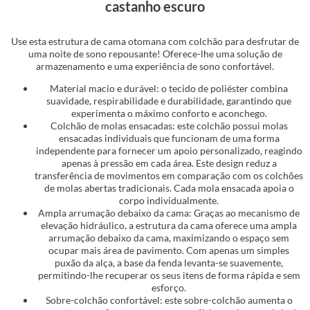
castanho escuro
Use esta estrutura de cama otomana com colchão para desfrutar de
uma noite de sono repousante! Oferece-lhe uma solução de
armazenamento e uma experiência de sono confortável.
Material macio e durável: o tecido de poliéster combina
suavidade, respirabilidade e durabilidade, garantindo que
experimenta o máximo conforto e aconchego.
Colchão de molas ensacadas: este colchão possui molas
ensacadas individuais que funcionam de uma forma
independente para fornecer um apoio personalizado, reagindo
apenas à pressão em cada área. Este design reduz a
transferência de movimentos em comparação com os colchões
de molas abertas tradicionais. Cada mola ensacada apoia o
corpo individualmente.
Ampla arrumação debaixo da cama: Graças ao mecanismo de
elevação hidráulico, a estrutura da cama oferece uma ampla
arrumação debaixo da cama, maximizando o espaço sem
ocupar mais área de pavimento. Com apenas um simples
puxão da alça, a base da fenda levanta-se suavemente,
permitindo-lhe recuperar os seus itens de forma rápida e sem
esforço.
Sobre-colchão confortável: este sobre-colchão aumenta o