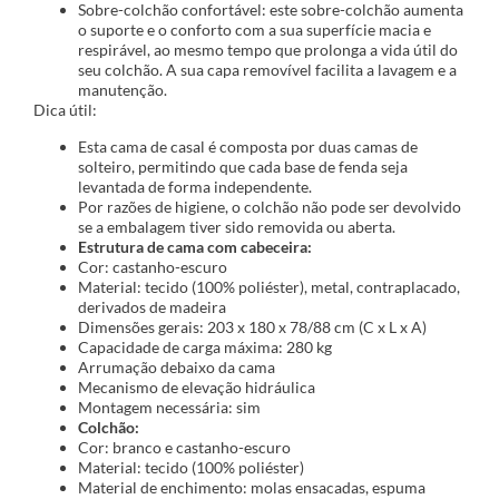
Sobre-colchão confortável: este sobre-colchão aumenta
o suporte e o conforto com a sua superfície macia e
respirável, ao mesmo tempo que prolonga a vida útil do
seu colchão. A sua capa removível facilita a lavagem e a
manutenção.
Dica útil:
Esta cama de casal é composta por duas camas de
solteiro, permitindo que cada base de fenda seja
levantada de forma independente.
Por razões de higiene, o colchão não pode ser devolvido
se a embalagem tiver sido removida ou aberta.
Estrutura de cama com cabeceira:
Cor: castanho-escuro
Material: tecido (100% poliéster), metal, contraplacado,
derivados de madeira
Dimensões gerais: 203 x 180 x 78/88 cm (C x L x A)
Capacidade de carga máxima: 280 kg
Arrumação debaixo da cama
Mecanismo de elevação hidráulica
Montagem necessária: sim
Colchão:
Cor: branco e castanho-escuro
Material: tecido (100% poliéster)
Material de enchimento: molas ensacadas, espuma