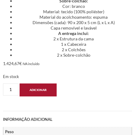
Sobre-colchão:
Cor: branco
Material: tecido (100% poliéster)
Material do acolchoamento: espuma
Dimensões (cada): 90 x 200 x 5 cm (L x L x A)
Capa removível e lavável
A entrega inclui:
2 x Estrutura da cama
1 x Cabeceira
2 x Colchões
2 x Sobre-colchão
1.424,67
€
IVA incluido
Em stock
ADICIONAR
INFORMAÇÃO ADICIONAL
Peso