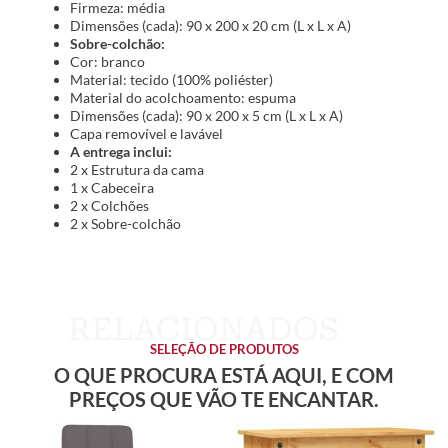
Firmeza: média
Dimensões (cada): 90 x 200 x 20 cm (L x L x A)
Sobre-colchão:
Cor: branco
Material: tecido (100% poliéster)
Material do acolchoamento: espuma
Dimensões (cada): 90 x 200 x 5 cm (L x L x A)
Capa removível e lavável
A entrega inclui:
2 x Estrutura da cama
1 x Cabeceira
2 x Colchões
2 x Sobre-colchão
SELEÇÃO DE PRODUTOS
O QUE PROCURA ESTÁ AQUI, E COM
PREÇOS QUE VÃO TE ENCANTAR.