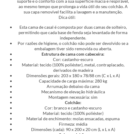
suporte e o conforto com a sua superfície macia e respirável,
ao mesmo tempo que prolonga a vida útil do seu colchão. A
sua capa removível facilita a lavagem e a manutenção.
Dica útil:
Esta cama de casal é composta por duas camas de solteiro,
permitindo que cada base de fenda seja levantada de forma
independente.
Por razões de higiene, o colchão não pode ser devolvido se a
embalagem tiver sido removida ou aberta.
Estrutura de cama com cabeceira:
Cor: castanho-escuro
Material: tecido (100% poliéster), metal, contraplacado,
derivados de madeira
Dimensões gerais: 203 x 180 x 78/88 cm (C x L x A)
Capacidade de carga máxima: 280 kg
Arrumação debaixo da cama
Mecanismo de elevação hidráulica
Montagem necessária: sim
Colchão:
Cor: branco e castanho-escuro
Material: tecido (100% poliéster)
Material de enchimento: molas ensacadas, espuma
Firmeza: média
Dimensões (cada): 90 x 200 x 20 cm (L x L x A)