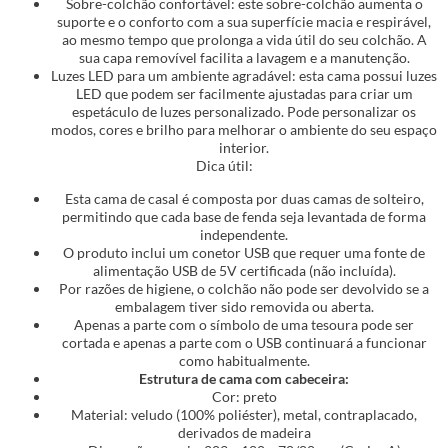
Sobre-colchão confortável: este sobre-colchão aumenta o
suporte e o conforto com a sua superfície macia e respirável,
ao mesmo tempo que prolonga a vida útil do seu colchão. A
sua capa removível facilita a lavagem e a manutenção.
Luzes LED para um ambiente agradável: esta cama possui luzes
LED que podem ser facilmente ajustadas para criar um
espetáculo de luzes personalizado. Pode personalizar os
modos, cores e brilho para melhorar o ambiente do seu espaço
interior.
Dica útil:
Esta cama de casal é composta por duas camas de solteiro,
permitindo que cada base de fenda seja levantada de forma
independente.
O produto inclui um conetor USB que requer uma fonte de
alimentação USB de 5V certificada (não incluída).
Por razões de higiene, o colchão não pode ser devolvido se a
embalagem tiver sido removida ou aberta.
Apenas a parte com o símbolo de uma tesoura pode ser
cortada e apenas a parte com o USB continuará a funcionar
como habitualmente.
Estrutura de cama com cabeceira:
Cor: preto
Material: veludo (100% poliéster), metal, contraplacado,
derivados de madeira