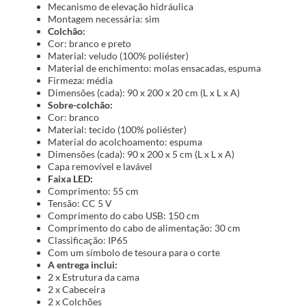
Mecanismo de elevação hidráulica
Montagem necessária: sim
Colchão:
Cor: branco e preto
Material: veludo (100% poliéster)
Material de enchimento: molas ensacadas, espuma
Firmeza: média
Dimensões (cada): 90 x 200 x 20 cm (L x L x A)
Sobre-colchão:
Cor: branco
Material: tecido (100% poliéster)
Material do acolchoamento: espuma
Dimensões (cada): 90 x 200 x 5 cm (L x L x A)
Capa removível e lavável
Faixa LED:
Comprimento: 55 cm
Tensão: CC 5 V
Comprimento do cabo USB: 150 cm
Comprimento do cabo de alimentação: 30 cm
Classificação: IP65
Com um símbolo de tesoura para o corte
A entrega inclui:
2 x Estrutura da cama
2 x Cabeceira
2 x Colchões