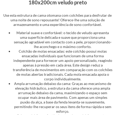
180x200cm veludo preto
Use esta estrutura de cama otomana com colchões para desfrutar de
uma noite de sono repousante! Oferece-lhe uma solução de
armazenamento e uma experiência de sono confortável.
Material suave e confortável: o tecido de veludo apresenta
uma superfície delicada e suave que proporciona uma
sensação agradável em contacto com a pele, proporcionando-
lhe aconchego e o máximo conforto.
Colchão de molas ensacadas: este colchão possui molas
ensacadas individuais que funcionam de uma forma
independente para fornecer um apoio personalizado, reagindo
apenas à pressão em cada área. Este design reduz a
transferência de movimentos em comparação com os colchões
de molas abertas tradicionais. Cada mola ensacada apoia o
corpo individualmente.
Ampla arrumação debaixo da cama: Graças ao mecanismo de
elevação hidráulico, a estrutura da cama oferece uma ampla
arrumação debaixo da cama, maximizando o espaço sem
ocupar mais área de pavimento. Com apenas um simples
puxão da alça, a base da fenda levanta-se suavemente,
permitindo-lhe recuperar os seus itens de forma rápida e sem
esforço.