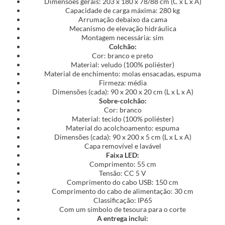
Dimensões gerais: 203 x 180 x 78/88 cm (C x L x A)
Capacidade de carga máxima: 280 kg
Arrumação debaixo da cama
Mecanismo de elevação hidráulica
Montagem necessária: sim
Colchão:
Cor: branco e preto
Material: veludo (100% poliéster)
Material de enchimento: molas ensacadas, espuma
Firmeza: média
Dimensões (cada): 90 x 200 x 20 cm (L x L x A)
Sobre-colchão:
Cor: branco
Material: tecido (100% poliéster)
Material do acolchoamento: espuma
Dimensões (cada): 90 x 200 x 5 cm (L x L x A)
Capa removível e lavável
Faixa LED:
Comprimento: 55 cm
Tensão: CC 5 V
Comprimento do cabo USB: 150 cm
Comprimento do cabo de alimentação: 30 cm
Classificação: IP65
Com um símbolo de tesoura para o corte
A entrega inclui: