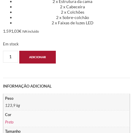
2 x Estrutura da cama
2 x Cabeceira
2 x Colchões
2 x Sobre-colchão
2 x Faixas de luzes LED
1.591,03
€
IVA incluido
Em stock
ADICIONAR
INFORMAÇÃO ADICIONAL
Peso
123,9 kg
Cor
Preto
Tamanho