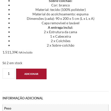
Sobre-colchão:
Cor: branco
Material: tecido (100% poliéster)
Material do acolchoamento: espuma
Dimensões (cada): 90 x 200 x 5 cm (L x L x A)
Capa removível e lavável
A entrega inclui:
2 x Estrutura da cama
1 x Cabeceira
2 x Colchões
2 x Sobre-colchão
1.511,39
€
IVA incluido
Só 2 em stock
ADICIONAR
INFORMAÇÃO ADICIONAL
Peso