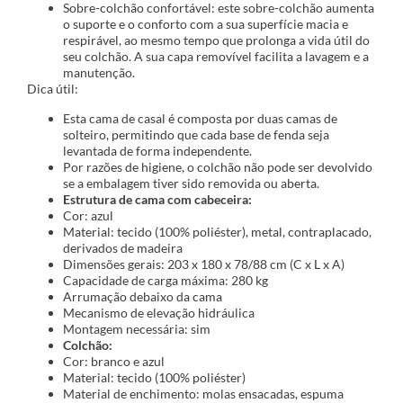
Sobre-colchão confortável: este sobre-colchão aumenta
o suporte e o conforto com a sua superfície macia e
respirável, ao mesmo tempo que prolonga a vida útil do
seu colchão. A sua capa removível facilita a lavagem e a
manutenção.
Dica útil:
Esta cama de casal é composta por duas camas de
solteiro, permitindo que cada base de fenda seja
levantada de forma independente.
Por razões de higiene, o colchão não pode ser devolvido
se a embalagem tiver sido removida ou aberta.
Estrutura de cama com cabeceira:
Cor: azul
Material: tecido (100% poliéster), metal, contraplacado,
derivados de madeira
Dimensões gerais: 203 x 180 x 78/88 cm (C x L x A)
Capacidade de carga máxima: 280 kg
Arrumação debaixo da cama
Mecanismo de elevação hidráulica
Montagem necessária: sim
Colchão:
Cor: branco e azul
Material: tecido (100% poliéster)
Material de enchimento: molas ensacadas, espuma