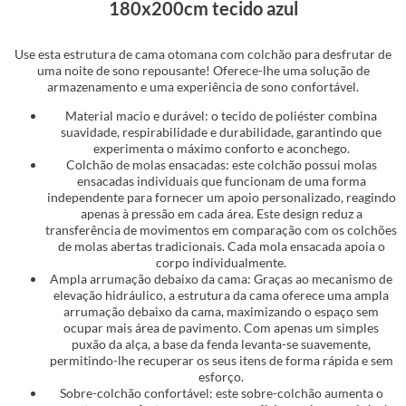
180x200cm tecido azul
Use esta estrutura de cama otomana com colchão para desfrutar de
uma noite de sono repousante! Oferece-lhe uma solução de
armazenamento e uma experiência de sono confortável.
Material macio e durável: o tecido de poliéster combina
suavidade, respirabilidade e durabilidade, garantindo que
experimenta o máximo conforto e aconchego.
Colchão de molas ensacadas: este colchão possui molas
ensacadas individuais que funcionam de uma forma
independente para fornecer um apoio personalizado, reagindo
apenas à pressão em cada área. Este design reduz a
transferência de movimentos em comparação com os colchões
de molas abertas tradicionais. Cada mola ensacada apoia o
corpo individualmente.
Ampla arrumação debaixo da cama: Graças ao mecanismo de
elevação hidráulico, a estrutura da cama oferece uma ampla
arrumação debaixo da cama, maximizando o espaço sem
ocupar mais área de pavimento. Com apenas um simples
puxão da alça, a base da fenda levanta-se suavemente,
permitindo-lhe recuperar os seus itens de forma rápida e sem
esforço.
Sobre-colchão confortável: este sobre-colchão aumenta o