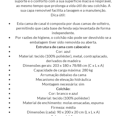
suporte e o conforto com a sua superfície macia e respirável,
ao mesmo tempo que prolonga a vida útil do seu colchão. A
sua capa removível facilita a lavagem e a manutenção.
Dica útil:
Esta cama de casal é composta por duas camas de solteiro,
permitindo que cada base de fenda seja levantada de forma
independente.
Por razões de higiene, o colchão não pode ser devolvido se a
embalagem tiver sido removida ou aberta.
Estrutura de cama com cabeceira:
Cor: azul
Material: tecido (100% poliéster), metal, contraplacado,
derivados de madeira
Dimensões gerais: 203 x 180 x 78/88 cm (C x L x A)
Capacidade de carga máxima: 280 kg
Arrumação debaixo da cama
Mecanismo de elevação hidráulica
Montagem necessária: sim
Colchão:
Cor: branco e azul
Material: tecido (100% poliéster)
Material de enchimento: molas ensacadas, espuma
Firmeza: média
Dimensões (cada): 90 x 200 x 20 cm (L x L x A)