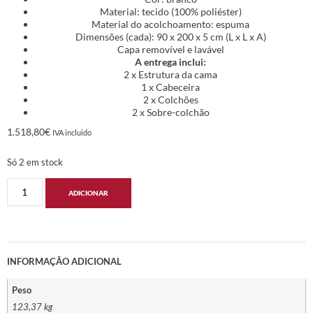
Material: tecido (100% poliéster)
Material do acolchoamento: espuma
Dimensões (cada): 90 x 200 x 5 cm (L x L x A)
Capa removível e lavável
A entrega inclui:
2 x Estrutura da cama
1 x Cabeceira
2 x Colchões
2 x Sobre-colchão
1.518,80
€
IVA incluido
Só 2 em stock
ADICIONAR
INFORMAÇÃO ADICIONAL
Peso
123,37 kg