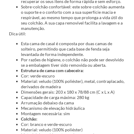
recuperar os seus itens de forma rápida e sem esforço.
Sobre-colchão confortável: este sobre-colchão aumenta
o suporte e o conforto com a sua superfície macia e
respirável, ao mesmo tempo que prolonga a vida útil do
seu colchão. A sua capa removível facilita a lavagem e a
manutenção.
Dica útil:
Esta cama de casal é composta por duas camas de
solteiro, permitindo que cada base de fenda seja
levantada de forma independente.
Por razões de higiene, o colchão não pode ser devolvido
se a embalagem tiver sido removida ou aberta.
Estrutura de cama com cabeceira:
Cor: verde-escuro
Material: veludo (100% poliéster), metal, contraplacado,
derivados de madeira
Dimensões gerais: 203 x 180 x 78/88 cm (C x L x A)
Capacidade de carga máxima: 280 kg
Arrumação debaixo da cama
Mecanismo de elevação hidráulica
Montagem necessária: sim
Colchão:
Cor: branco e verde-escuro
Material: veludo (100% poliéster)