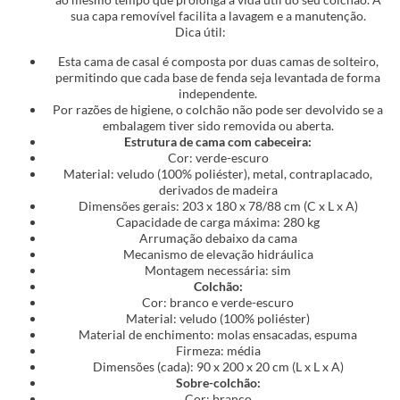
sua capa removível facilita a lavagem e a manutenção.
Dica útil:
Esta cama de casal é composta por duas camas de solteiro,
permitindo que cada base de fenda seja levantada de forma
independente.
Por razões de higiene, o colchão não pode ser devolvido se a
embalagem tiver sido removida ou aberta.
Estrutura de cama com cabeceira:
Cor: verde-escuro
Material: veludo (100% poliéster), metal, contraplacado,
derivados de madeira
Dimensões gerais: 203 x 180 x 78/88 cm (C x L x A)
Capacidade de carga máxima: 280 kg
Arrumação debaixo da cama
Mecanismo de elevação hidráulica
Montagem necessária: sim
Colchão:
Cor: branco e verde-escuro
Material: veludo (100% poliéster)
Material de enchimento: molas ensacadas, espuma
Firmeza: média
Dimensões (cada): 90 x 200 x 20 cm (L x L x A)
Sobre-colchão:
Cor: branco