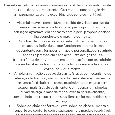
Use esta estrutura de cama otomana com colchão para desfrutar de
uma noite de sono repousante! Oferece-lhe uma solução de
armazenamento e uma experiência de sono confortável.
Material suave e confortável: o tecido de veludo apresenta
uma superfície delicada e suave que proporciona uma
sensação agradável em contacto com a pele, proporcionando-
lhe aconchego e o máximo conforto.
Colchão de molas ensacadas: este colchão possui molas
ensacadas individuais que funcionam de uma forma
independente para fornecer um apoio personalizado, reagindo
apenas à pressão em cada área. Este design reduz a
transferência de movimentos em comparação com os colchões
de molas abertas tradicionais. Cada mola ensacada apoia o
corpo individualmente.
Ampla arrumação debaixo da cama: Graças ao mecanismo de
elevação hidráulico, a estrutura da cama oferece uma ampla
arrumação debaixo da cama, maximizando o espaço sem
ocupar mais área de pavimento. Com apenas um simples
puxão da alça, a base da fenda levanta-se suavemente,
permitindo-lhe recuperar os seus itens de forma rápida e sem
esforço.
Sobre-colchão confortável: este sobre-colchão aumenta o
suporte e o conforto com a sua superfície macia e respirável,
ao mesmo tempo que prolonga a vida útil do seu colchão. A