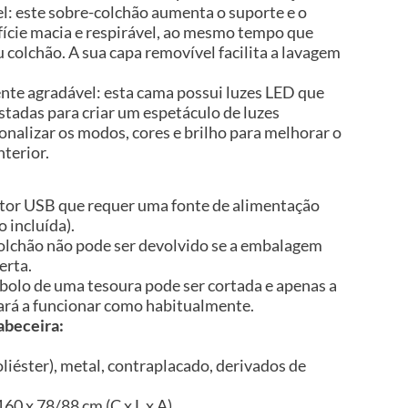
l: este sobre-colchão aumenta o suporte e o
fície macia e respirável, ao mesmo tempo que
u colchão. A sua capa removível facilita a lavagem
te agradável: esta cama possui luzes LED que
stadas para criar um espetáculo de luzes
nalizar os modos, cores e brilho para melhorar o
terior.
tor USB que requer uma fonte de alimentação
 incluída).
 colchão não pode ser devolvido se a embalagem
erta.
bolo de uma tesoura pode ser cortada e apenas a
ará a funcionar como habitualmente.
abeceira:
liéster), metal, contraplacado, derivados de
60 x 78/88 cm (C x L x A)