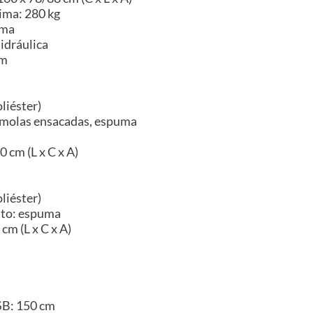
ima: 280 kg
ama
idráulica
im
liéster)
 molas ensacadas, espuma
 cm (L x C x A)
liéster)
nto: espuma
cm (L x C x A)
B: 150 cm