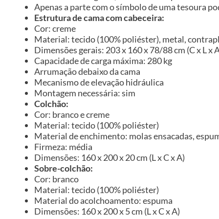
Apenas a parte com o símbolo de uma tesoura pod
Estrutura de cama com cabeceira:
Cor: creme
Material: tecido (100% poliéster), metal, contra
Dimensões gerais: 203 x 160 x 78/88 cm (C x L x A
Capacidade de carga máxima: 280 kg
Arrumação debaixo da cama
Mecanismo de elevação hidráulica
Montagem necessária: sim
Colchão:
Cor: branco e creme
Material: tecido (100% poliéster)
Material de enchimento: molas ensacadas, espu
Firmeza: média
Dimensões: 160 x 200 x 20 cm (L x C x A)
Sobre-colchão:
Cor: branco
Material: tecido (100% poliéster)
Material do acolchoamento: espuma
Dimensões: 160 x 200 x 5 cm (L x C x A)