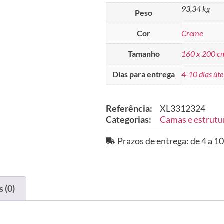
93,34 kg
Peso
Cor
Creme
Tamanho
160 x 200 c
Dias para entrega
4-10 dias úte
Referência:
XL3312324
Categorias:
Camas e estrutu
Prazos de entrega: de 4 a 10
 (0)