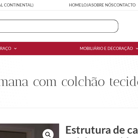
AL CONTINENTAL)
HOME
LOJA
SOBRE NÓS
CONTACTO
RRAÇO
MOBILIÁRIO E DECORAÇÃO
omana com colchão tec
Estrutura de 