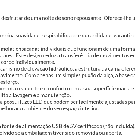
 desfrutar de uma noite de sono repousante! Oferece-lh
combina suavidade, respirabilidade e durabilidade, garant
i molas ensacadas individuais que funcionam de uma form
a área. Este design reduz a transferência de movimentos
o corpo individualmente.
anismo de elevação hidráulico, a estrutura da cama ofer
avimento. Com apenas um simples puxão da alça, a base d
 esforço.
umenta o suporte e o conforto com a sua superfície macia 
cilita a lavagem e a manutenção.
 possui luzes LED que podem ser facilmente ajustadas para
melhorar o ambiente do seu espaço interior.
fonte de alimentação USB de 5V certificada (não incluída)
volvido se a embalagem tiver sido removida ou aberta.