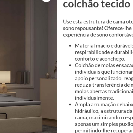
colchão tecid
Use esta estrutura de cama ot
sono repousante! Oferece-lh
experiência de sono confortáve
Material macio e durável:
respirabilidade e durabi
conforto e aconchego.
Colchão de molas ensacad
individuais que funcion
apoio personalizado, rea
reduz a transferência d
molas abertas tradiciona
individualmente.
Ampla arrumação debaixo
hidráulico, a estrutura 
cama, maximizando o esp
apenas um simples puxão 
permitindo-lhe recuperar 