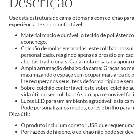
Descrição
Use esta estrutura de cama otomana com colchão para
experiência de sono confortável.
Material macio e durável: o tecido de poliéster 
aconchego.
Colchão de molas ensacadas: este colchão possu
personalizado, reagindo apenas à pressão em cad
abertas tradicionais. Cada mola ensacada apoia 
Ampla arrumação debaixo da cama: Graças ao mec
maximizando o espaço sem ocupar mais área de p
lhe recuperar os seus itens de forma rápida e sem
Sobre-colchão confortável: este sobre-colchão a
vida útil do seu colchão. A sua capa removível fa
Luzes LED para um ambiente agradável: esta cama
Pode personalizar os modos, cores e brilho para 
Dica útil:
O produto inclui um conetor USB que requer uma 
Por razões de higiene, o colchão não pode ser de