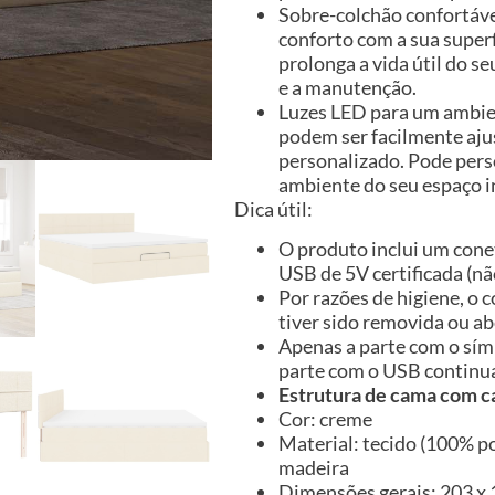
Sobre-colchão confortáve
conforto com a sua super
prolonga a vida útil do se
e a manutenção.
Luzes LED para um ambien
podem ser facilmente aju
personalizado. Pode perso
ambiente do seu espaço in
Dica útil:
O produto inclui um cone
USB de 5V certificada (não
Por razões de higiene, o
tiver sido removida ou ab
Apenas a parte com o sím
parte com o USB continu
Estrutura de cama com c
Cor: creme
Material: tecido (100% po
madeira
Dimensões gerais: 203 x 1