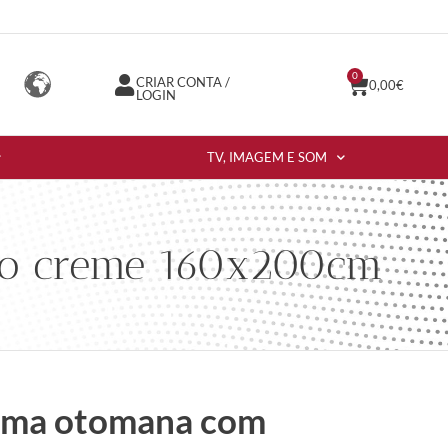
0
CRIAR CONTA /
0,00
€
LOGIN
TV, IMAGEM E SOM
ido creme 160x200cm
cama otomana com