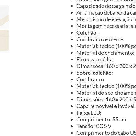
Capacidade de carga máx
Arrumação debaixo da c
Mecanismo de elevação h
Montagem necessária: s
Colchão:
Cor: branco e creme
Material: tecido (100% po
Material de enchimento:
Firmeza: média
Dimensões: 160 x 200 x 20
Sobre-colchão:
Cor: branco
Material: tecido (100% po
Material do acolchoame
Dimensões: 160 x 200 x 5 
Capa removível e lavável
Faixa LED:
Comprimento: 55 cm
Tensão: CC 5 V
Comprimento do cabo US