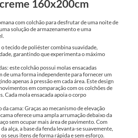
o creme 160x200cm
omana com colchão para desfrutar de uma noite de
e uma solução de armazenamento e uma
l.
 o tecido de poliéster combina suavidade,
lidade, garantindo que experimenta o máximo
as: este colchão possui molas ensacadas
am de uma forma independente para fornecer um
gindo apenas à pressão em cada área. Este design
e movimentos em comparação com os colchões de
is. Cada mola ensacada apoia o corpo
 da cama: Graças ao mecanismo de elevação
da cama oferece uma ampla arrumação debaixo da
aço sem ocupar mais área de pavimento. Com
da alça, a base da fenda levanta-se suavemente,
os seus itens de forma rápida e sem esforço.