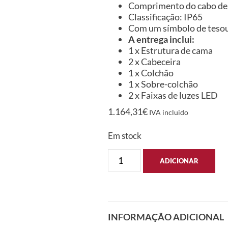
Comprimento do cabo de 
Classificação: IP65
Com um símbolo de tesou
A entrega inclui:
1 x Estrutura de cama
2 x Cabeceira
1 x Colchão
1 x Sobre-colchão
2 x Faixas de luzes LED
1.164,31
€
IVA incluido
Em stock
ADICIONAR
INFORMAÇÃO ADICIONAL