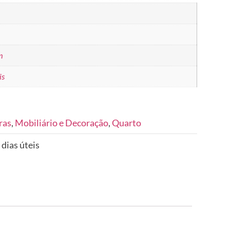
m
is
ras
,
Mobiliário e Decoração
,
Quarto
 dias úteis