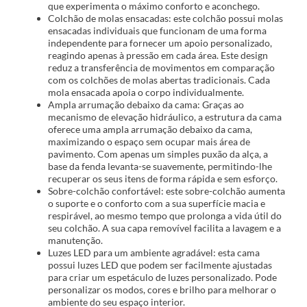
que experimenta o máximo conforto e aconchego.
Colchão de molas ensacadas: este colchão possui molas
ensacadas individuais que funcionam de uma forma
independente para fornecer um apoio personalizado,
reagindo apenas à pressão em cada área. Este design
reduz a transferência de movimentos em comparação
com os colchões de molas abertas tradicionais. Cada
mola ensacada apoia o corpo individualmente.
Ampla arrumação debaixo da cama: Graças ao
mecanismo de elevação hidráulico, a estrutura da cama
oferece uma ampla arrumação debaixo da cama,
maximizando o espaço sem ocupar mais área de
pavimento. Com apenas um simples puxão da alça, a
base da fenda levanta-se suavemente, permitindo-lhe
recuperar os seus itens de forma rápida e sem esforço.
Sobre-colchão confortável: este sobre-colchão aumenta
o suporte e o conforto com a sua superfície macia e
respirável, ao mesmo tempo que prolonga a vida útil do
seu colchão. A sua capa removível facilita a lavagem e a
manutenção.
Luzes LED para um ambiente agradável: esta cama
possui luzes LED que podem ser facilmente ajustadas
para criar um espetáculo de luzes personalizado. Pode
personalizar os modos, cores e brilho para melhorar o
ambiente do seu espaço interior.