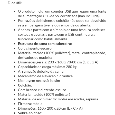
Dica útil:
O produto inclui um conetor USB que requer uma fonte
de alimentação USB de 5V certificada (não incluída).
Por razões de higiene, o colchão não pode ser devolvido
se a embalagem tiver sido removida ou aberta.
Apenas a parte com o símbolo de uma tesoura pode ser
cortada e apenas a parte com o USB continuará a
funcionar como habitualmente.
Estrutura de cama com cabeceira:
Cor: cinzento-escuro
Material: tecido (100% poliéster), metal, contraplacado,
derivados de madeira
Dimensões gerais: 203 x 160 x 78/88 cm (C x L x A)
Capacidade de carga máxima: 280 kg
Arrumação debaixo da cama
Mecanismo de elevação hidráulica
Montagem necessária: sim
Colchão:
Cor: branco e cinzento-escuro
Material: tecido (100% poliéster)
Material de enchimento: molas ensacadas, espuma
Firmeza: média
Dimensões: 160 x 200 x 20 cm (L x C x A)
Sobre-colchão: