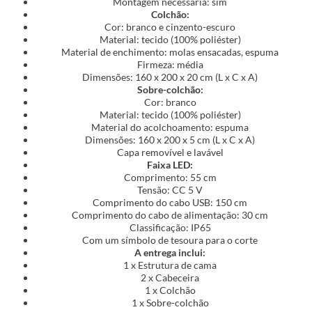
Montagem necessária: sim
Colchão:
Cor: branco e cinzento-escuro
Material: tecido (100% poliéster)
Material de enchimento: molas ensacadas, espuma
Firmeza: média
Dimensões: 160 x 200 x 20 cm (L x C x A)
Sobre-colchão:
Cor: branco
Material: tecido (100% poliéster)
Material do acolchoamento: espuma
Dimensões: 160 x 200 x 5 cm (L x C x A)
Capa removível e lavável
Faixa LED:
Comprimento: 55 cm
Tensão: CC 5 V
Comprimento do cabo USB: 150 cm
Comprimento do cabo de alimentação: 30 cm
Classificação: IP65
Com um símbolo de tesoura para o corte
A entrega inclui:
1 x Estrutura de cama
2 x Cabeceira
1 x Colchão
1 x Sobre-colchão