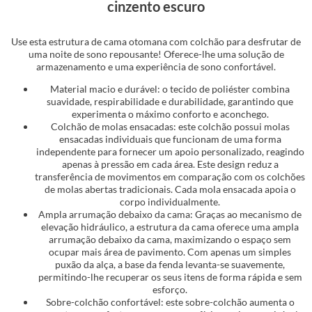
cinzento escuro
Use esta estrutura de cama otomana com colchão para desfrutar de
uma noite de sono repousante! Oferece-lhe uma solução de
armazenamento e uma experiência de sono confortável.
Material macio e durável: o tecido de poliéster combina
suavidade, respirabilidade e durabilidade, garantindo que
experimenta o máximo conforto e aconchego.
Colchão de molas ensacadas: este colchão possui molas
ensacadas individuais que funcionam de uma forma
independente para fornecer um apoio personalizado, reagindo
apenas à pressão em cada área. Este design reduz a
transferência de movimentos em comparação com os colchões
de molas abertas tradicionais. Cada mola ensacada apoia o
corpo individualmente.
Ampla arrumação debaixo da cama: Graças ao mecanismo de
elevação hidráulico, a estrutura da cama oferece uma ampla
arrumação debaixo da cama, maximizando o espaço sem
ocupar mais área de pavimento. Com apenas um simples
puxão da alça, a base da fenda levanta-se suavemente,
permitindo-lhe recuperar os seus itens de forma rápida e sem
esforço.
Sobre-colchão confortável: este sobre-colchão aumenta o