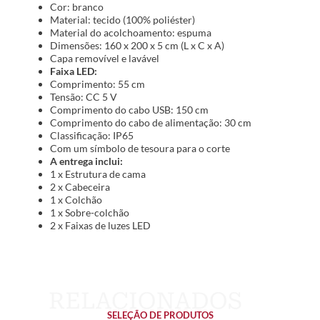
Cor: branco
Material: tecido (100% poliéster)
Material do acolchoamento: espuma
Dimensões: 160 x 200 x 5 cm (L x C x A)
Capa removível e lavável
Faixa LED:
Comprimento: 55 cm
Tensão: CC 5 V
Comprimento do cabo USB: 150 cm
Comprimento do cabo de alimentação: 30 cm
Classificação: IP65
Com um símbolo de tesoura para o corte
A entrega inclui:
1 x Estrutura de cama
2 x Cabeceira
1 x Colchão
1 x Sobre-colchão
2 x Faixas de luzes LED
SELEÇÃO DE PRODUTOS