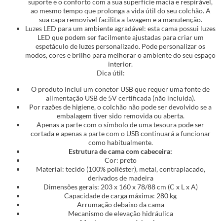
suporte e o conforto com a sua superfície macia e respirável,
ao mesmo tempo que prolonga a vida útil do seu colchão. A
sua capa removível facilita a lavagem e a manutenção.
Luzes LED para um ambiente agradável: esta cama possui luzes
LED que podem ser facilmente ajustadas para criar um
espetáculo de luzes personalizado. Pode personalizar os
modos, cores e brilho para melhorar o ambiente do seu espaço
interior.
Dica útil:
O produto inclui um conetor USB que requer uma fonte de
alimentação USB de 5V certificada (não incluída).
Por razões de higiene, o colchão não pode ser devolvido se a
embalagem tiver sido removida ou aberta.
Apenas a parte com o símbolo de uma tesoura pode ser
cortada e apenas a parte com o USB continuará a funcionar
como habitualmente.
Estrutura de cama com cabeceira:
Cor: preto
Material: tecido (100% poliéster), metal, contraplacado,
derivados de madeira
Dimensões gerais: 203 x 160 x 78/88 cm (C x L x A)
Capacidade de carga máxima: 280 kg
Arrumação debaixo da cama
Mecanismo de elevação hidráulica