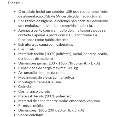
Dica útil:
O produto inclui um conetor USB que requer uma fonte
de alimentação USB de 5V certificada (não incluída).
Por razões de higiene, o colchão não pode ser devolvido
se a embalagem tiver sido removida ou aberta.
Apenas a parte com o símbolo de uma tesoura pode ser
cortada e apenas a parte com o USB continuará a
funcionar como habitualmente.
Estrutura de cama com cabeceira:
Cor: preto
Material: tecido (100% poliéster), metal, contraplacado,
derivados de madeira
Dimensões gerais: 203 x 160 x 78/88 cm (C x L x A)
Capacidade de carga máxima: 280 kg
Arrumação debaixo da cama
Mecanismo de elevação hidráulica
Montagem necessária: sim
Colchão:
Cor: branco e preto
Material: tecido (100% poliéster)
Material de enchimento: molas ensacadas, espuma
Firmeza: média
Dimensões: 160 x 200 x 20 cm (L x C x A)
Sobre-colchão: