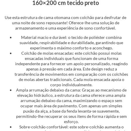
160×200 cm tecido preto
Use esta estrutura de cama otomana com colchão para desfrutar de
uma noite de sono repousante! Oferece-lhe uma solução de
armazenamento e uma experiência de sono confortável.
Material macio e durável: o tecido de poliéster combina
suavidade, respirabilidade e durabilidade, garantindo que
experimenta o máximo conforto e aconchego.
Colchão de molas ensacadas: este colchão possui molas
ensacadas individuais que funcionam de uma forma
independente para fornecer um apoio personalizado, reagindo
apenas à pressão em cada área. Este design reduz a
transferência de movimentos em comparação com os colchões
de molas abertas tradicionais. Cada mola ensacada apoia o
corpo individualmente.
Ampla arrumação debaixo da cama: Graças ao mecanismo de
elevação hidráulico, a estrutura da cama oferece uma ampla
arrumação debaixo da cama, maximizando o espaço sem
ocupar mais área de pavimento. Com apenas um simples
puxão da alça, a base da fenda levanta-se suavemente,
permitindo-lhe recuperar os seus itens de forma rápida e sem
esforço.
Sobre-colchão confortável: este sobre-colchão aumenta o