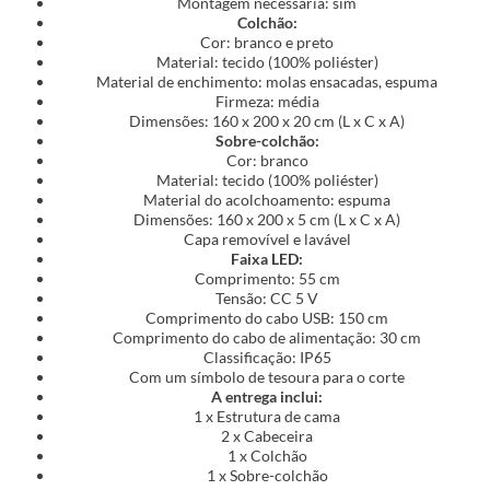
Montagem necessária: sim
Colchão:
Cor: branco e preto
Material: tecido (100% poliéster)
Material de enchimento: molas ensacadas, espuma
Firmeza: média
Dimensões: 160 x 200 x 20 cm (L x C x A)
Sobre-colchão:
Cor: branco
Material: tecido (100% poliéster)
Material do acolchoamento: espuma
Dimensões: 160 x 200 x 5 cm (L x C x A)
Capa removível e lavável
Faixa LED:
Comprimento: 55 cm
Tensão: CC 5 V
Comprimento do cabo USB: 150 cm
Comprimento do cabo de alimentação: 30 cm
Classificação: IP65
Com um símbolo de tesoura para o corte
A entrega inclui:
1 x Estrutura de cama
2 x Cabeceira
1 x Colchão
1 x Sobre-colchão