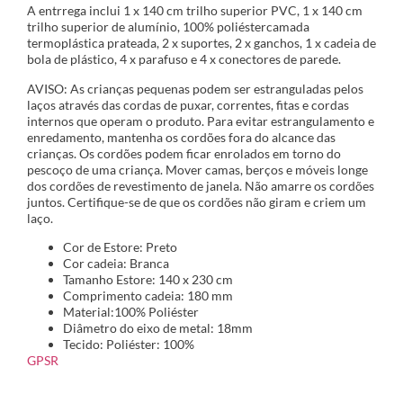
A entrrega inclui 1 x 140 cm trilho superior PVC, 1 x 140 cm
trilho superior de alumínio, 100% poliéstercamada
termoplástica prateada, 2 x suportes, 2 x ganchos, 1 x cadeia de
bola de plástico, 4 x parafuso e 4 x conectores de parede.
AVISO: As crianças pequenas podem ser estranguladas pelos
laços através das cordas de puxar, correntes, fitas e cordas
internos que operam o produto. Para evitar estrangulamento e
enredamento, mantenha os cordões fora do alcance das
crianças. Os cordões podem ficar enrolados em torno do
pescoço de uma criança. Mover camas, berços e móveis longe
dos cordões de revestimento de janela. Não amarre os cordões
juntos. Certifique-se de que os cordões não giram e criem um
laço.
Cor de Estore: Preto
Cor cadeia: Branca
Tamanho Estore: 140 x 230 cm
Comprimento cadeia: 180 mm
Material:100% Poliéster
Diâmetro do eixo de metal: 18mm
Tecido: Poliéster: 100%
GPSR