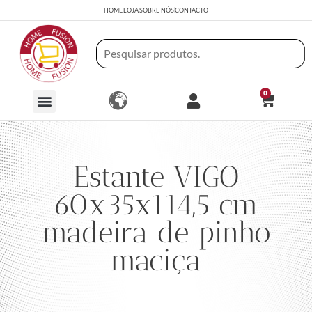
HOME
LOJA
SOBRE NÓS
CONTACTO
0
Estante VIGO
60x35x114,5 cm
madeira de pinho
maciça