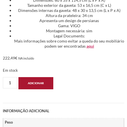
Dimensões: 60 x 35 x 114,5 cm (L x P x A)
Tamanho exterior da gaveta: 53 x 16,5 cm (C x L)
Dimensões internas da gaveta: 48 x 30 x 13,5 cm (L x P x A)
Altura da prateleira: 34 cm
Apresenta um design de persianas
Gama: VIGO
Montagem necessária: sim
Legal Documents:
Mais informações sobre como evitar a queda do seu mobiliário
podem ser encontradas
aqui
222,49
€
IVA incluido
Em stock
ADICIONAR
INFORMAÇÃO ADICIONAL
Peso