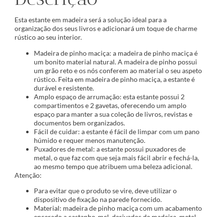
Esta estante em madeira será a solução ideal para a
organização dos seus livros e adicionará um toque de charme
rústico ao seu interior.
Madeira de pinho maciça: a madeira de pinho maciça é
um bonito material natural. A madeira de pinho possui
um grão reto e os nós conferem ao material o seu aspeto
rústico. Feita em madeira de pinho maciça, a estante é
durável e resistente.
Amplo espaço de arrumação: esta estante possui 2
compartimentos e 2 gavetas, oferecendo um amplo
espaço para manter a sua coleção de livros, revistas e
documentos bem organizados.
Fácil de cuidar: a estante é fácil de limpar com um pano
húmido e requer menos manutenção.
Puxadores de metal: a estante possui puxadores de
metal, o que faz com que seja mais fácil abrir e fechá-la,
ao mesmo tempo que atribuem uma beleza adicional.
Atenção:
Para evitar que o produto se vire, deve utilizar o
dispositivo de fixação na parede fornecido.
Material: madeira de pinho maciça com um acabamento
encerado a castanho-mel, derivados de madeira, metal