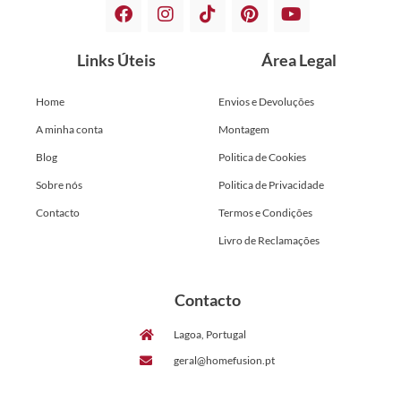
Links Úteis
Área Legal
Home
Envios e Devoluções
A minha conta
Montagem
Blog
Politica de Cookies
Sobre nós
Politica de Privacidade
Contacto
Termos e Condições
Livro de Reclamações
Contacto
Lagoa, Portugal
geral@homefusion.pt