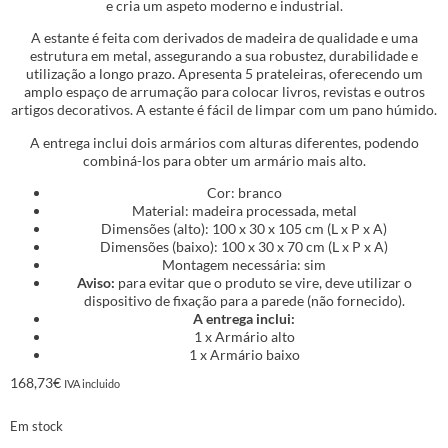
e cria um aspeto moderno e industrial.
A estante é feita com derivados de madeira de qualidade e uma
estrutura em metal, assegurando a sua robustez, durabilidade e
utilização a longo prazo. Apresenta 5 prateleiras, oferecendo um
amplo espaço de arrumação para colocar livros, revistas e outros
artigos decorativos. A estante é fácil de limpar com um pano húmido.
A entrega inclui dois armários com alturas diferentes, podendo
combiná-los para obter um armário mais alto.
Cor: branco
Material: madeira processada, metal
Dimensões (alto): 100 x 30 x 105 cm (L x P x A)
Dimensões (baixo): 100 x 30 x 70 cm (L x P x A)
Montagem necessária: sim
Aviso:
para evitar que o produto se vire, deve utilizar o
dispositivo de fixação para a parede (não fornecido).
A entrega inclui:
1 x Armário alto
1 x Armário baixo
168,73
€
IVA incluido
Em stock