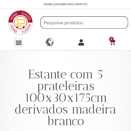
HOME
LOJA
SOBRE NÓS
CONTACTO
0
Estante com 5
prateleiras
100x30x175cm
derivados madeira
branco