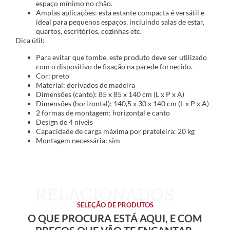
espaço mínimo no chão.
Amplas aplicações: esta estante compacta é versátil e
ideal para pequenos espaços, incluindo salas de estar,
quartos, escritórios, cozinhas etc.
Dica útil:
Para evitar que tombe, este produto deve ser utilizado
com o dispositivo de fixação na parede fornecido.
Cor: preto
Material: derivados de madeira
Dimensões (canto): 85 x 85 x 140 cm (L x P x A)
Dimensões (horizontal): 140,5 x 30 x 140 cm (L x P x A)
2 formas de montagem: horizontal e canto
Design de 4 níveis
Capacidade de carga máxima por prateleira: 20 kg
Montagem necessária: sim
SELEÇÃO DE PRODUTOS
O QUE PROCURA ESTÁ AQUI, E COM