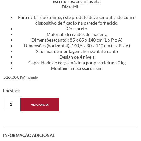
escritórios, cozinhas etc.
Dica útil:
Para evitar que tombe, este produto deve ser utilizado com o
dispositivo de fixação na parede fornecido.
Cor: preto
Material: derivados de madeira
Dimensões (canto): 85 x 85 x 140 cm (L x P x A)
Dimensões (horizontal): 140,5 x 30 x 140 cm (L x P x A)
2 formas de montagem: horizontal e canto
Design de 4 níveis
Capacidade de carga máxima por prateleira: 20 kg
Montagem necessária: sim
316,38
€
IVA incluido
Em stock
ADICIONAR
INFORMAÇÃO ADICIONAL