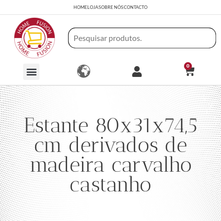
HOME
LOJA
SOBRE NÓS
CONTACTO
0
Estante 80x31x74,5
cm derivados de
madeira carvalho
castanho