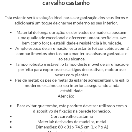
carvalho castanho
Esta estante será a solução ideal para a organização dos seus livros e
adicionará um toque de charme moderno ao seu interior.
Material de longa duração: os derivados de madeira possuem
uma qualidade excecional e oferecem uma superfície suave
bem como força, estabilidade e resistência à humidade.
Amplo espaço de arrumação: esta estante foi concebida com 2
compartimentos abertos para manter as coisas organizadas e
ao seu alcance.
Tampo robusto e estável: o tampo deste móvel de arrumação é
perfeito para expor os seus artigos decorativos, molduras e
vasos com plantas.
Pés de metal: os pés de metal da estante acrescentam um estilo
moderno e calmo ao seu interior, assegurando ainda
estabilidade.
Atenção:
Para evitar que tombe, este produto deve ser utilizado com o
dispositivo de fixação na parede fornecido.
Cor: carvalho castanho
Material: derivados de madeira, metal
Dimensões: 80 x 31 x 74,5 cm (L x P x A)