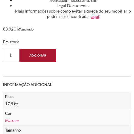
Montagem necessária: sim
Legal Documents:
Mais informações sobre como evitar a queda do seu mobiliário
podem ser encontradas
aqui
83,92
€
IVA incluido
Em stock
ADICIONAR
INFORMAÇÃO ADICIONAL
Peso
17,8 kg
Cor
Marrom
Tamanho