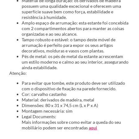
Material de longa duração: os derivados de madeira
possuem uma qualidade excecional e oferecem uma
superfície suave bem como força, estabilidade e
resistência à humidade.
Amplo espaço de arrumação: esta estante foi concebida
com 2 compartimentos abertos para manter as coisas
organizadas e ao seu alcance.
Tampo robusto e estável: o tampo deste móvel de
arrumação é perfeito para expor os seus artigos
decorativos, molduras e vasos com plantas.
Pés de metal: os pés de metal da estante acrescentam
um estilo moderno e calmo ao seu interior, assegurando
ainda estabilidade.
Atenção:
Para evitar que tombe, este produto deve ser utilizado
com o dispositivo de fixação na parede fornecido.
Cor: carvalho castanho
Material: derivados de madeira, metal
Dimensões: 80 x 31 x 74,5 cm (L x P x A)
Montagem necessária: sim
Legal Documents:
Mais informações sobre como evitar a queda do seu
mobiliário podem ser encontradas
aqui