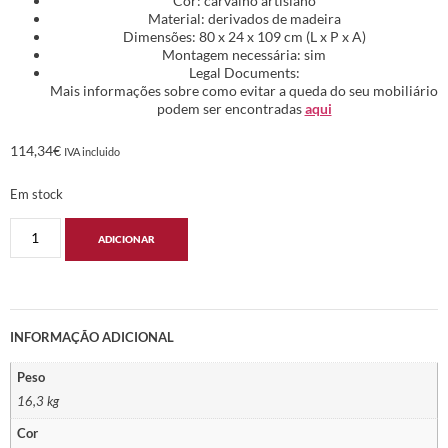
Cor: carvalho artisiano
Material: derivados de madeira
Dimensões: 80 x 24 x 109 cm (L x P x A)
Montagem necessária: sim
Legal Documents:
Mais informações sobre como evitar a queda do seu mobiliário
podem ser encontradas
aqui
114,34
€
IVA incluido
Em stock
ADICIONAR
INFORMAÇÃO ADICIONAL
Peso
16,3 kg
Cor