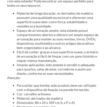
com esta estante! Pode encontrar um espaço perfeito para
todos os seus tesouros.
Material de longa duração: os derivados de madeira
possuem uma qualidade excecional e oferecem uma
superfície suave bem como força, estabilidade e
resistência à humidade.
Espaço de arrumação amplo: esta estante possui
compartimentos abertos e oferece um amplo espaço de
arrumação para manter as suas revistas, livros, DVDs,
dispositivos multimédia e outros artigos decorativos
bem organizados e ao alcance.
Fácil de cuidar: graças à sua superfície suave, o armário
de arrumação é fácil de limpar com um pano húmido e
requer menos manutenção.
Amplas aplicações: este estante é versátil e adequado
para quartos, salas de estar, corredores e assim por
diante, conforme as suas necessidades.
Atenção:
Para evitar que tombe, este produto deve ser utilizado
com o dispositivo de fixação na parede fornecido.
Cor: carvalho artisiano
Material: derivados de madeira
Dimensões: 80 x 24 x 109 cm (L x P x A)
Montagem necessária: sim